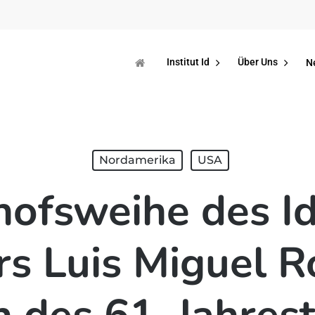
Institut Id
Über Uns
N
Nordamerika
USA
hofsweihe des I
rs Luis Miguel 