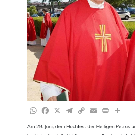
WhatsApp
Facebook
X
Telegram
Copy
Email
Print
Te
Link
Am 29. Juni, dem Hochfest der Heiligen Petrus 