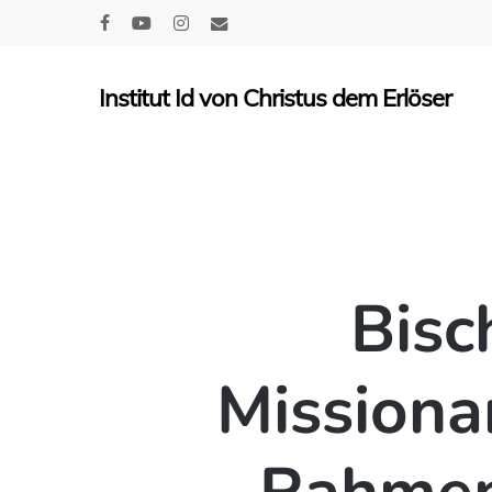
Skip
facebook
youtube
instagram
email
to
main
Institut Id von Christus dem Erlöser
content
Bisc
Missiona