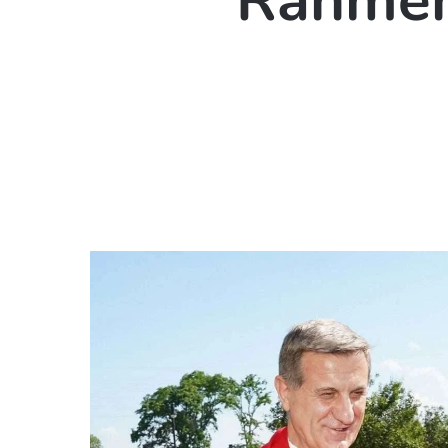
Rahmen 
Hit enter to search or ESC to close