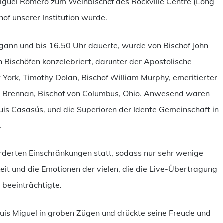
 Miguel Romero zum Weihbischof des Rockville Centre (Long
hof unserer Institution wurde.
gann und bis 16.50 Uhr dauerte, wurde von Bischof John
n Bischöfen konzelebriert, darunter der Apostolische
 York, Timothy Dolan, Bischof William Murphy, emeritierter
ert Brennan, Bischof von Columbus, Ohio. Anwesend waren
Luis Casasús, und die Superioren der Idente Gemeinschaft in
.
rderten Einschränkungen statt, sodass nur sehr wenige
eit und die Emotionen der vielen, die die Live-Übertragung
 beeinträchtigte.
 Luis Miguel in groben Zügen und drückte seine Freude und