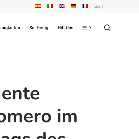
Log In
search
euigkeiten
Sei Heilig
Hilf Uns
dente
Romero im