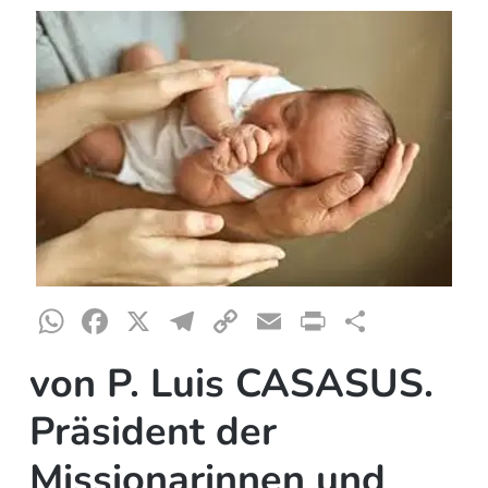
WhatsApp
Facebook
X
Telegram
Copy
Email
Print
Teilen
Link
von P. Luis CASASUS.
Präsident der
Missionarinnen und