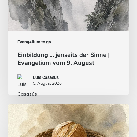
August
Evangelium to go
Einbildung … jenseits der Sinne |
Evangelium vom 9. August
Luis Casasús
5. August 2026
Brot
und
Fisch