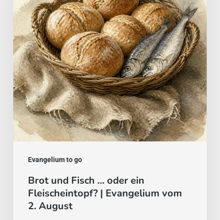
…
oder
ein
Fleischeintopf?
|
Evangelium
vom
2.
August
Evangelium to go
Brot und Fisch … oder ein
Fleischeintopf? | Evangelium vom
2. August