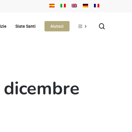
search
izie
Siate Santi
Aiutaci
8 dicembre