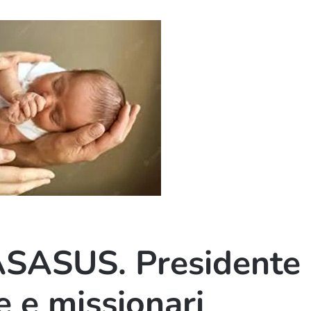
ndividi
CASASUS. Presidente
e e missionari