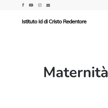
Skip
facebook
youtube
instagram
email
to
main
Istituto Id di Cristo Redentore
content
Maternità