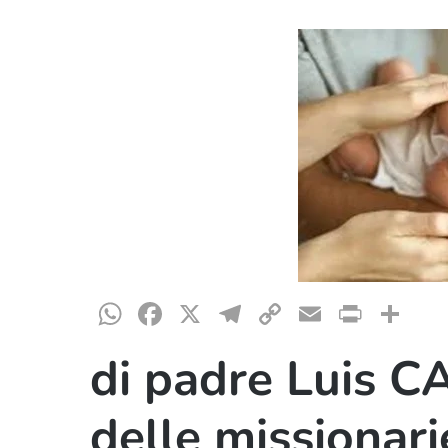
WhatsApp
Facebook
X
Telegram
Copy
Email
Print
Co
Link
di padre Luis 
Hit enter to search or ESC to close
delle missionari