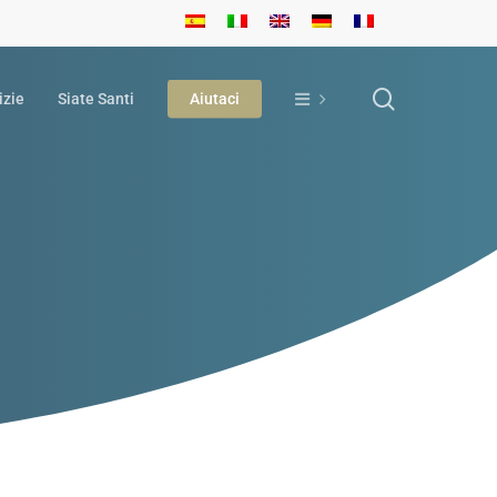
search
izie
Siate Santi
Aiutaci