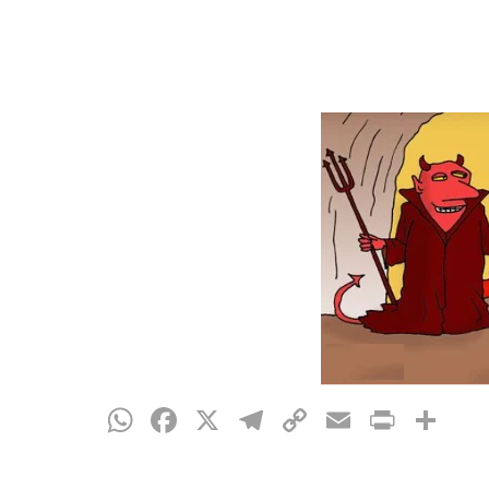
WhatsApp
Facebook
X
Telegram
Copy
Email
Print
Te
Hit enter to search or ESC to close
Link