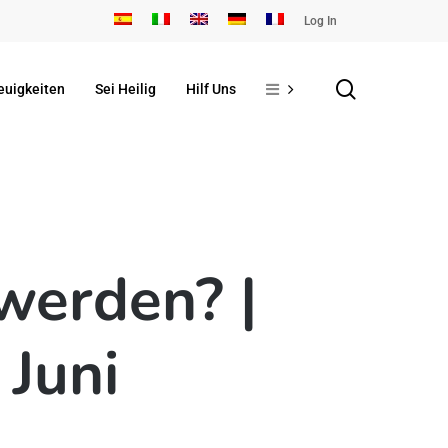
Log In
search
euigkeiten
Sei Heilig
Hilf Uns
werden? |
Juni