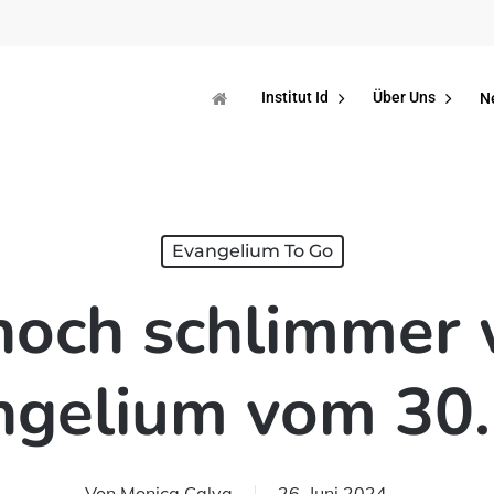
Institut Id
Über Uns
N
Evangelium To Go
noch schlimmer 
ngelium vom 30. 
Von
Monica Calva
26. Juni 2024