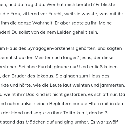
en, und da fragst du: Wer hat mich berührt? Er blickte
ie Frau, zitternd vor Furcht, weil sie wusste, was mit ihr
e ihm die ganze Wahrheit. Er aber sagte zu ihr: Meine
eden! Du sollst von deinem Leiden geheilt sein.
zum Haus des Synagogenvorstehers gehörten, und sagten
 bemühst du den Meister noch länger? Jesus, der diese
teher: Sei ohne Furcht; glaube nur! Und er ließ keinen
 den Bruder des Jakobus. Sie gingen zum Haus des
kte und hörte, wie die Leute laut weinten und jammerten,
 weint ihr? Das Kind ist nicht gestorben, es schläft nur. Da
 und nahm außer seinen Begleitern nur die Eltern mit in den
n der Hand und sagte zu ihm: Talita kum!, das heißt
ort stand das Mädchen auf und ging umher. Es war zwölf