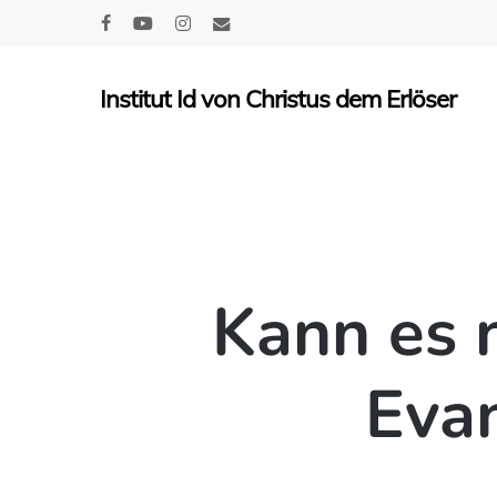
Skip
facebook
youtube
instagram
email
to
main
Institut Id von Christus dem Erlöser
content
Kann es 
Eva