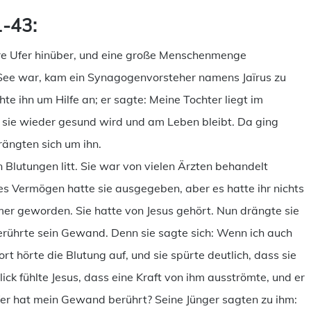
1-43:
dere Ufer hinüber, und eine große Menschenmenge
See war, kam ein Synagogenvorsteher namens Jaïrus zu
ehte ihn um Hilfe an; er sagte: Meine Tochter liegt im
 sie wieder gesund wird und am Leben bleibt. Da ging
rängten sich um ihn.
 Blutungen litt. Sie war von vielen Ärzten behandelt
es Vermögen hatte sie ausgegeben, aber es hatte ihr nichts
er geworden. Sie hatte von Jesus gehört. Nun drängte sie
berührte sein Gewand. Denn sie sagte sich: Wenn ich auch
rt hörte die Blutung auf, und sie spürte deutlich, dass sie
ck fühlte Jesus, dass eine Kraft von ihm ausströmte, und er
r hat mein Gewand berührt? Seine Jünger sagten zu ihm: