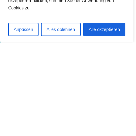
ió
ió
akzeptieren" klicken, stimmen Sie der Anwendung von
Cookies zu.
Anpassen
Alles ablehnen
Alle akzeptieren