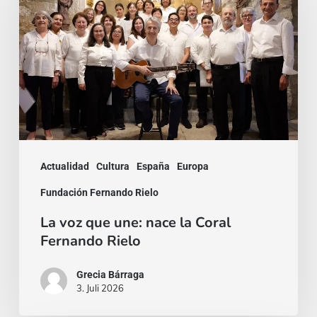
que
une:
nace
la
Coral
Fernando
Rielo
Actualidad
Cultura
España
Europa
Fundación Fernando Rielo
La voz que une: nace la Coral
Fernando Rielo
Grecia Bárraga
3. Juli 2026