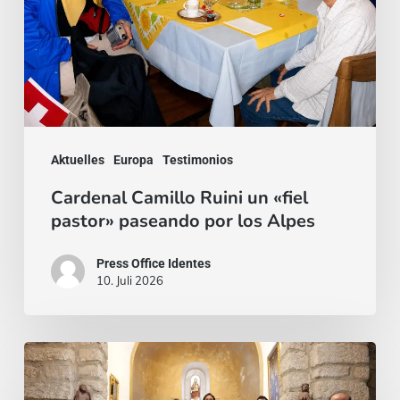
pastor»
paseando
por
los
Alpes
Aktuelles
Europa
Testimonios
Cardenal Camillo Ruini un «fiel
pastor» paseando por los Alpes
Press Office Identes
10. Juli 2026
La
voz