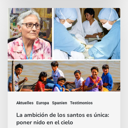
La
ambición
de
los
santos
es
única:
poner
nido
en
Aktuelles
Europa
Spanien
Testimonios
el
cielo
La ambición de los santos es única:
poner nido en el cielo