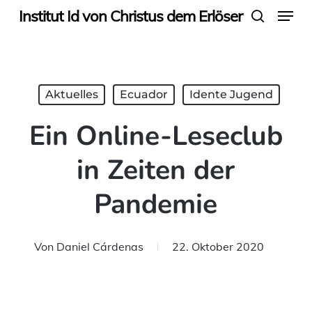
Menu
Skip
Institut Id von Christus dem Erlöser
search
to
main
content
Aktuelles
Ecuador
Idente Jugend
Ein Online-Leseclub
in Zeiten der
Pandemie
Von
Daniel Cárdenas
22. Oktober 2020