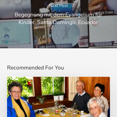
Next Post
Begegnung mit dem Evangelium für
Kinder. Santo Domingo, Ecuador
Recommended For You
Cardenal
Camillo
Ruini
un
«fiel