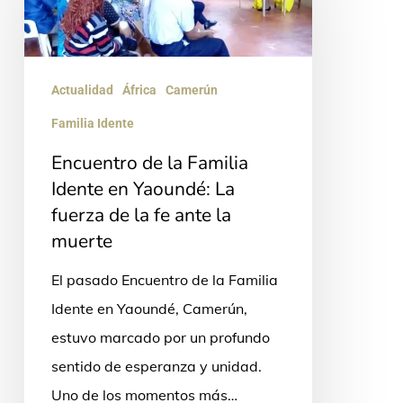
la
Familia
Idente
Actualidad
África
Camerún
en
Yaoundé:
Familia Idente
La
Encuentro de la Familia
fuerza
Idente en Yaoundé: La
de
fuerza de la fe ante la
la
muerte
fe
El pasado Encuentro de la Familia
ante
Idente en Yaoundé, Camerún,
la
estuvo marcado por un profundo
muerte
sentido de esperanza y unidad.
Uno de los momentos más…