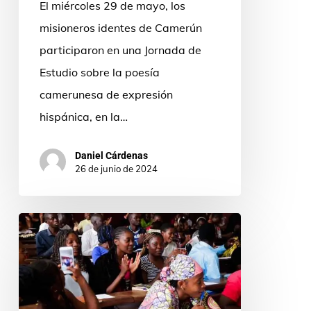
El miércoles 29 de mayo, los
misioneros identes de Camerún
participaron en una Jornada de
Estudio sobre la poesía
camerunesa de expresión
hispánica, en la…
Daniel Cárdenas
26 de junio de 2024
Los
jóvenes
de
la