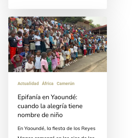
Epifanía
en
Yaoundé:
cuando
la
alegría
tiene
Actualidad
África
Camerún
nombre
Epifanía en Yaoundé:
de
cuando la alegría tiene
niño
nombre de niño
En Yaoundé, la fiesta de los Reyes
Magos comenzó en los ojos de los