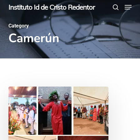
Menu
Skip
Instituto Id de Cristo Redentor
search
to
main
Category
Camerún
content
Entre
Ritos
Funerarios
y
Danzas: