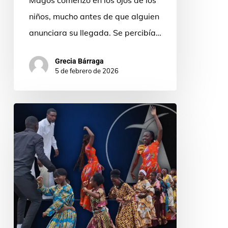
niños, mucho antes de que alguien
anunciara su llegada. Se percibía…
Grecia Bárraga
5 de febrero de 2026
Camerún:
restaurar,
formar
y
celebrar
con
el
espíritu