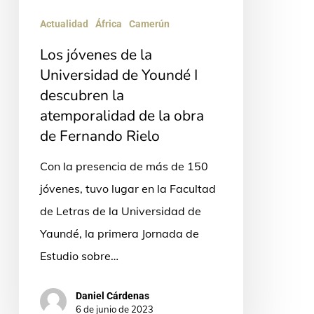
Universidad
de
Actualidad
África
Camerún
Youndé
Los jóvenes de la
I
Universidad de Youndé I
descubren
descubren la
atemporalidad de la obra
la
de Fernando Rielo
atemporalidad
de
Con la presencia de más de 150
la
jóvenes, tuvo lugar en la Facultad
obra
de Letras de la Universidad de
de
Yaundé, la primera Jornada de
Fernando
Estudio sobre…
Rielo
Daniel Cárdenas
6 de junio de 2023