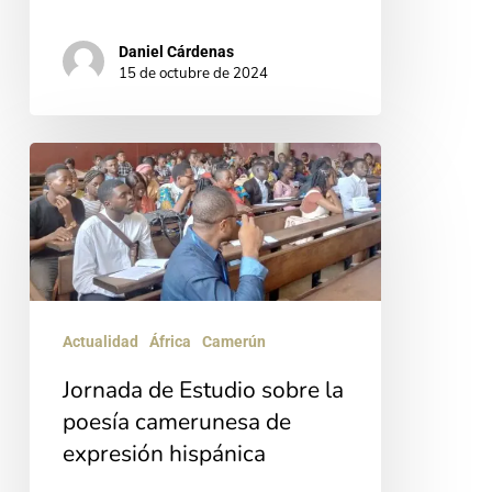
Daniel Cárdenas
15 de octubre de 2024
Jornada
de
Estudio
sobre
la
poesía
Actualidad
África
Camerún
camerunesa
Jornada de Estudio sobre la
de
poesía camerunesa de
expresión
expresión hispánica
hispánica