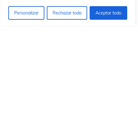
ón
ón
Personalizar
Rechazar todo
Aceptar todo