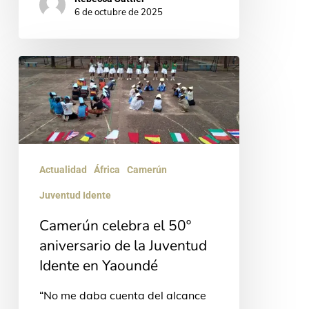
6 de octubre de 2025
Camerún
celebra
el
50º
aniversario
Actualidad
África
Camerún
de
Juventud Idente
la
Juventud
Camerún celebra el 50º
aniversario de la Juventud
Idente
Idente en Yaoundé
en
Yaoundé
“No me daba cuenta del alcance