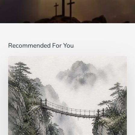
Recommended For You
Einbildung
…
jenseits
der
Sinne
|
Evangelium
vom