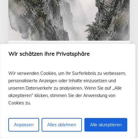
9.
August
Evangelium to go
Wir schätzen Ihre Privatsphäre
Einbildung … jenseits der Sinne |
Evangelium vom 9. August
Wir verwenden Cookies, um Ihr Surferlebnis zu verbessern,
personalisierte Anzeigen oder Inhalte einzusetzen und
unseren Datenverkehr zu analysieren. Wenn Sie auf „Alle
Luis Casasús
5. August 2026
akzeptieren" klicken, stimmen Sie der Anwendung von
Cookies zu.
Brot
Anpassen
Alles ablehnen
Alle akzeptieren
und