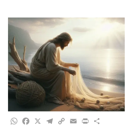
WhatsApp
Facebook
X
Telegram
Copy
Email
Print
Teilen
Link