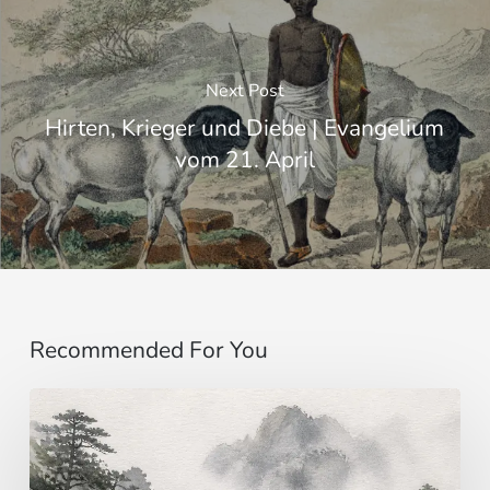
Next Post
Hirten, Krieger und Diebe | Evangelium
vom 21. April
Recommended For You
Einbildung
…
jenseits