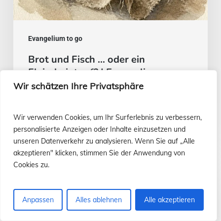
August
Evangelium to go
Brot und Fisch … oder ein
Fleischeintopf? | Evangelium vom
2. August
Wir schätzen Ihre Privatsphäre
Luis Casasús
Wir verwenden Cookies, um Ihr Surferlebnis zu verbessern,
29. Juli 2026
personalisierte Anzeigen oder Inhalte einzusetzen und
unseren Datenverkehr zu analysieren. Wenn Sie auf „Alle
akzeptieren" klicken, stimmen Sie der Anwendung von
Evangelium
Cookies zu.
vom
26.
Anpassen
Alles ablehnen
Alle akzeptieren
Juli