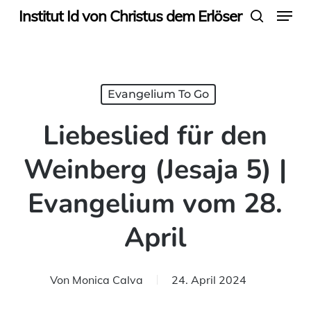
Menu
Skip
Institut Id von Christus dem Erlöser
search
to
main
content
Evangelium To Go
Liebeslied für den
Weinberg (Jesaja 5) |
Evangelium vom 28.
April
Von
Monica Calva
24. April 2024