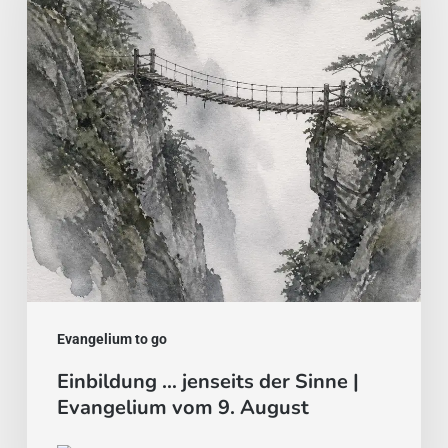
der
Sinne
|
Evangelium
vom
9.
August
Evangelium to go
Einbildung … jenseits der Sinne |
Evangelium vom 9. August