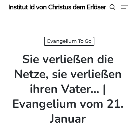
Menu
Skip
Institut Id von Christus dem Erlöser
search
to
main
content
Evangelium To Go
Sie verließen die
Netze, sie verließen
ihren Vater… |
Evangelium vom 21.
Januar