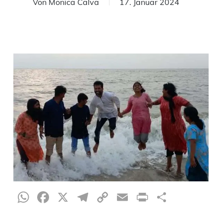
Von
Monica Calva
17. Januar 2024
WhatsApp
Facebook
X
Telegram
Copy
Email
Print
Teilen
Link