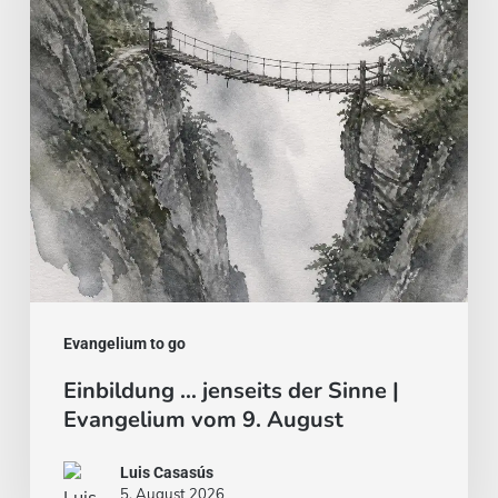
Sinne
|
Evangelium
vom
9.
August
Evangelium to go
Einbildung … jenseits der Sinne |
Evangelium vom 9. August
Luis Casasús
5. August 2026