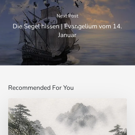
Next Post
Die Segel hissen | Evangelium vom 14.
Januar
Recommended For You
Einbildung
…
jenseits
der