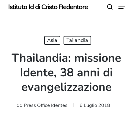
Menu
Skip
Istituto Id di Cristo Redentore
search
to
main
content
Asia
Tailandia
Thailandia: missione
Idente, 38 anni di
evangelizzazione
da
Press Office Identes
6 Luglio 2018