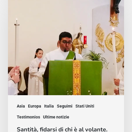
Santità,
fidarsi
di
chi
è
al
volante.
Loyce
Pinto
alla
sua
prima
Asia
Europa
Italia
Seguimi
Stati Uniti
omelia
Testimonios
Ultime notizie
nella
Santità, fidarsi di chi è al volante.