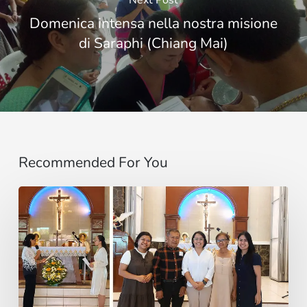
Domenica intensa nella nostra misione
di Saraphi (Chiang Mai)
Recommended For You
“Do
not
be
afraid,
little
flock”: