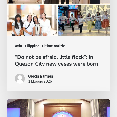
in
Quezon
City
new
yeses
Asia
Filippine
Ultime notizie
were
“Do not be afraid, little flock”: in
born
Quezon City new yeses were born
Grecia Bárraga
1 Maggio 2026
Two
Lives