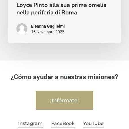
periferia
Loyce Pinto alla sua prima omelia
di
nella periferia di Roma
Roma
Eleanna Guglielmi
16 Novembre 2025
¿Cómo ayudar a nuestras misiones?
¡Infórmate!
Instagram
FaceBook
YouTube