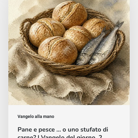
pesce
…
o
uno
stufato
di
carne?
|
Vangelo
del
giorno,
2
Vangelo alla mano
agosto
Pane e pesce … o uno stufato di
carne? | Vangelo del giorno, 2