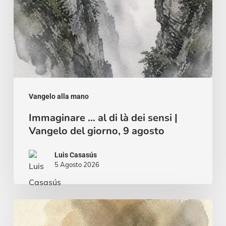
Vangelo
del
giorno,
9
agosto
Vangelo alla mano
Immaginare … al di là dei sensi |
Vangelo del giorno, 9 agosto
Luis Casasús
5 Agosto 2026
Pane
e