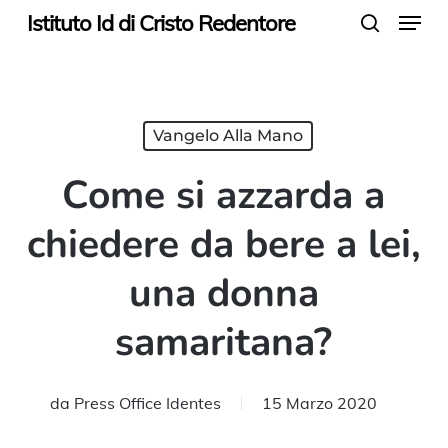
Menu
Skip
Istituto Id di Cristo Redentore
search
to
main
content
Vangelo Alla Mano
Come si azzarda a
chiedere da bere a lei,
una donna
samaritana?
da
Press Office Identes
15 Marzo 2020