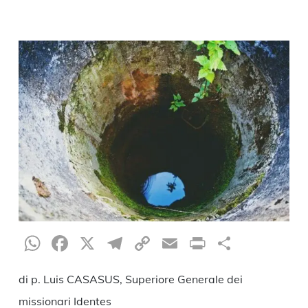
WhatsApp
Facebook
X
Telegram
Copy
Email
Print
Condiv
Link
di p. Luis CASASUS, Superiore Generale dei
missionari Identes