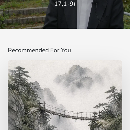
17,1-9)
Recommended For You
Immaginare
…
al
di
là
dei
sensi
|