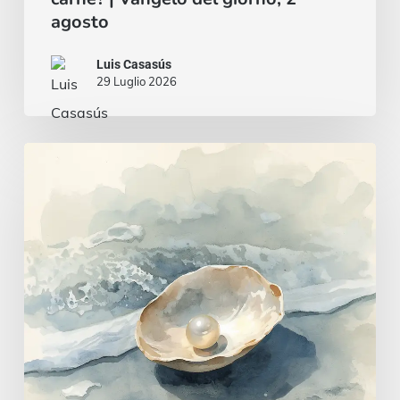
agosto
Luis Casasús
29 Luglio 2026
Un
cuore
saggio
e
intelligente
|
Vangelo
del
giorno,