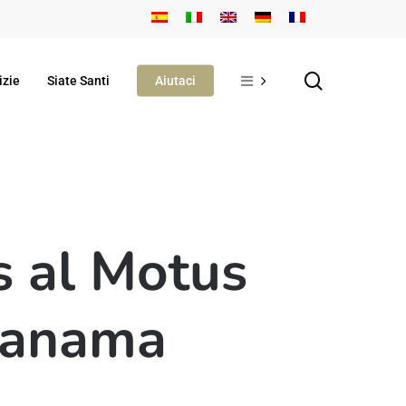
search
izie
Siate Santi
Aiutaci
s al Motus
 Panama