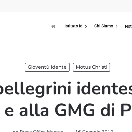
Istituto Id
Chi Siamo
Not
Gioventù Idente
Motus Christi
ellegrini idente
i e alla GMG di
da
Press Office Identes
16 Gennaio 2019