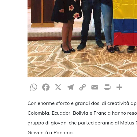
WhatsApp
Facebook
X
Telegram
Copy
Email
Print
Co
Link
Con enorme sforzo e grandi dosi di creatività apos
Colombia, Ecuador, Bolivia e Francia hanno reso
gruppo di giovani che parteciperanno al Motus Ch
Gioventù a Panama.