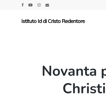
Skip
facebook
youtube
instagram
email
to
main
Istituto Id di Cristo Redentore
content
Novanta p
Christ