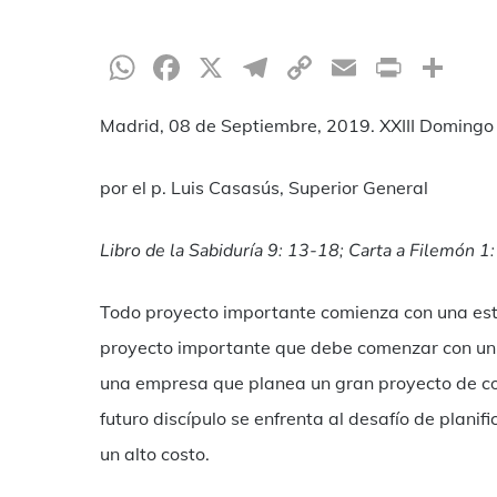
WhatsApp
Facebook
X
Telegram
Copy
Email
Print
Te
Link
Madrid, 08 de Septiembre, 2019. XXIII Domingo 
por el p. Luis Casasús, Superior General
Libro de la Sabiduría 9: 13-18; Carta a Filemón 
Todo proyecto importante comienza con una estim
proyecto importante que debe comenzar con un c
una empresa que planea un gran proyecto de con
futuro discípulo se enfrenta al desafío de planifi
Hit enter to search or ESC to close
un alto costo.