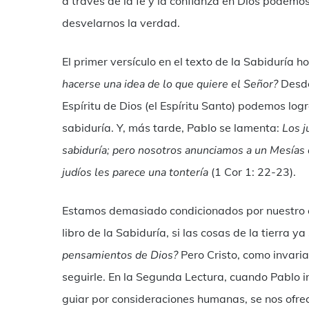
a través de la fe y la confianza en Dios podemos
desvelarnos la verdad.
El primer versículo en el texto de la Sabiduría h
hacerse una idea de lo que quiere el Señor?
Desde 
Espíritu de Dios (el Espíritu Santo) podemos log
sabiduría. Y, más tarde, Pablo se lamenta:
Los j
sabiduría; pero nosotros anunciamos a un Mesías cr
judíos les parece una tontería
(1 Cor 1: 22-23).
Estamos demasiado condicionados por nuestro c
libro de la Sabiduría, si las cosas de la tierra ya
pensamientos de Dios?
Pero Cristo, como invari
seguirle. En la Segunda Lectura, cuando Pablo in
guiar por consideraciones humanas, se nos ofrec