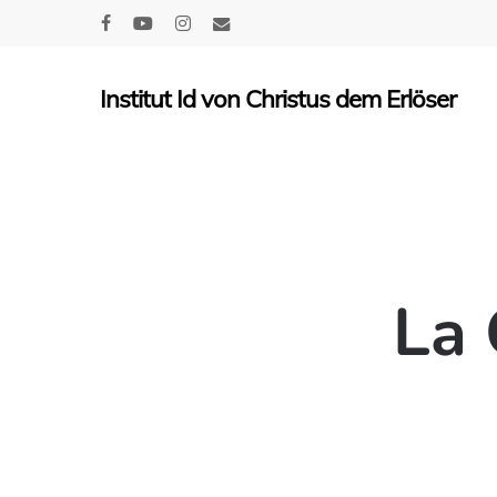
Skip
facebook
youtube
instagram
email
to
main
Institut Id von Christus dem Erlöser
content
La 