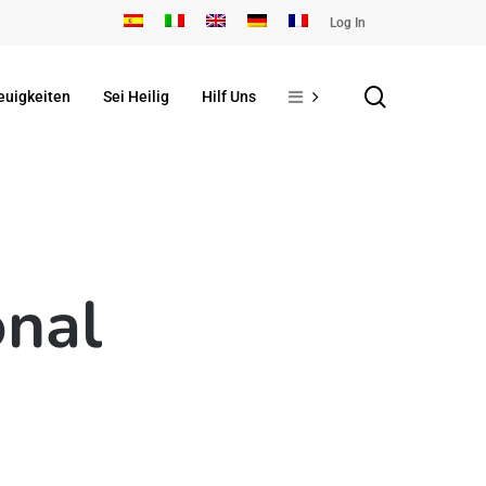
Log In
search
euigkeiten
Sei Heilig
Hilf Uns
onal