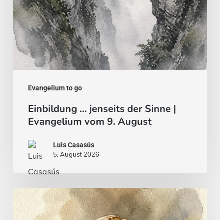
9.
August
Evangelium to go
Einbildung … jenseits der Sinne |
Evangelium vom 9. August
Luis Casasús
5. August 2026
Brot
und