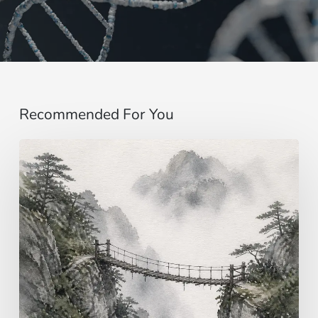
Recommended For You
Einbildung
…
jenseits
der
Sinne
|
Evangelium
vom