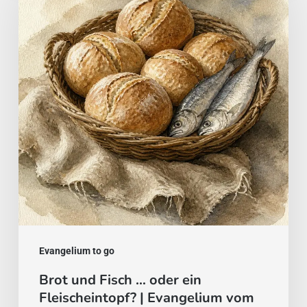
Fisch
…
oder
ein
Fleischeintopf?
|
Evangelium
vom
2.
August
Evangelium to go
Brot und Fisch … oder ein
Fleischeintopf? | Evangelium vom