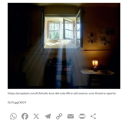
https://unsplash.com/it/foto/la-luce-del-sole-filtra-attraverso-una-finestra-aperta-
0U7LggCl0OY
WhatsApp
Facebook
X
Telegram
Copy
Email
Print
Teilen
Link