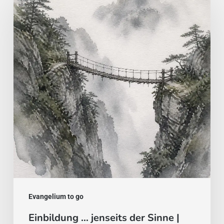
…
jenseits
der
Sinne
|
Evangelium
vom
9.
August
Evangelium to go
Einbildung … jenseits der Sinne |