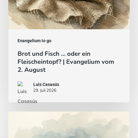
vom
2.
August
Evangelium to go
Brot und Fisch … oder ein
Fleischeintopf? | Evangelium vom
2. August
Luis Casasús
29. Juli 2026
Evangelium
vom
26.