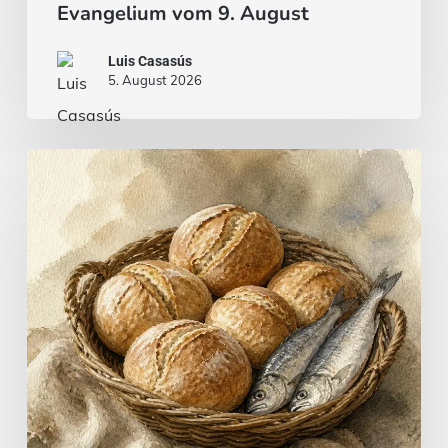
Evangelium vom 9. August
Luis Casasús
5. August 2026
Brot
und
Fisch
…
oder
ein
Fleischeintopf?
|
Evangelium