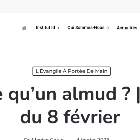
Institut Id
Qui Sommes-Nous
Actualités
L’Évangile À Portée De Main
 qu’un almud ? 
du 8 février
De
Monica Calva
4 février 2026