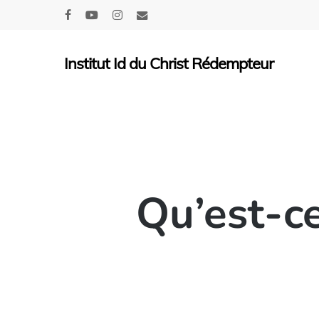
Skip
facebook
youtube
instagram
email
to
main
Institut Id du Christ Rédempteur
content
Qu’est-ce