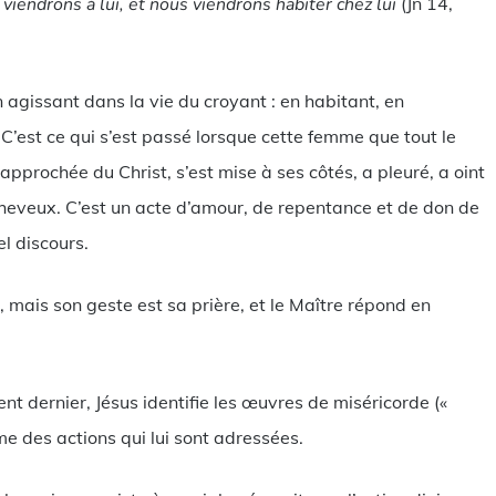
 viendrons à lui, et nous viendrons habiter chez lui
(Jn 14,
 agissant dans la vie du croyant : en habitant, en
C’est ce qui s’est passé lorsque cette femme que tout le
prochée du Christ, s’est mise à ses côtés, a pleuré, a oint
heveux. C’est un acte d’amour, de repentance et de don de
el discours.
 mais son geste est sa prière, et le Maître répond en
nt dernier, Jésus identifie les œuvres de miséricorde («
mme des actions qui lui sont adressées.