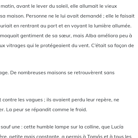
atin, avant le lever du soleil, elle allumait le vieux
 sa maison. Personne ne le lui avait demandé ; elle le faisait
uriait en rentrant au port et en voyant la lumière allumée.
se moquait gentiment de sa sœur, mais Alba améliora peu à
ux vitrages qui le protégeaient du vent. C’était sa façon de
illage. De nombreuses maisons se retrouvèrent sans
 contre les vagues ; ils avaient perdu leur repère, ne
er. La peur se répandit comme le froid.
sauf une : cette humble lampe sur la colline, que Lucía
ière, petite mais constante, a permis à Tomás et à tous les