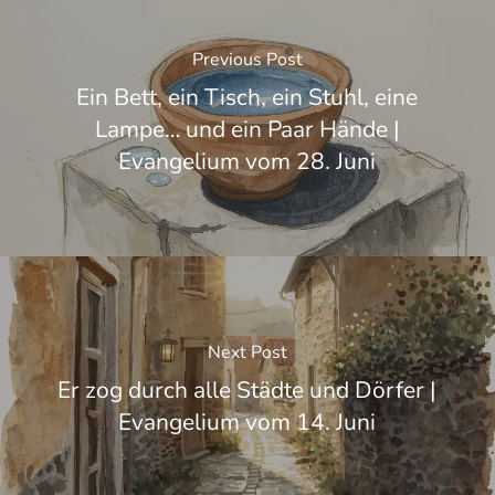
Previous Post
Ein Bett, ein Tisch, ein Stuhl, eine
Lampe… und ein Paar Hände |
Evangelium vom 28. Juni
Next Post
Er zog durch alle Städte und Dörfer |
Evangelium vom 14. Juni