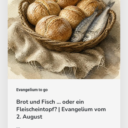
oder
ein
Fleischeintopf?
|
Evangelium
vom
2.
August
Evangelium to go
Brot und Fisch … oder ein
Fleischeintopf? | Evangelium vom
2. August