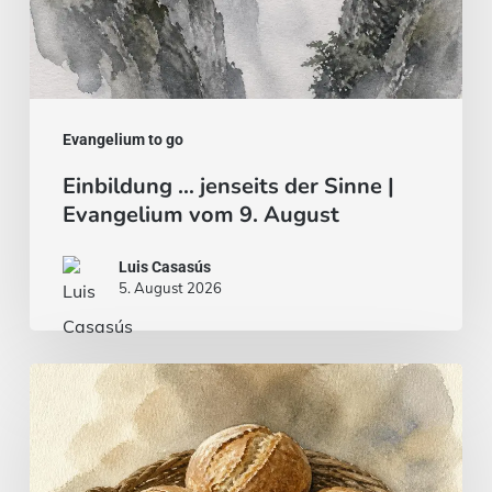
Evangelium to go
Einbildung … jenseits der Sinne |
Evangelium vom 9. August
Luis Casasús
5. August 2026
Brot
und
Fisch
…