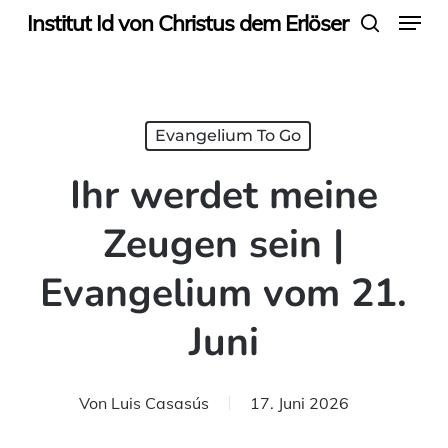
Menu
Skip
Institut Id von Christus dem Erlöser
search
to
main
content
Evangelium To Go
Ihr werdet meine
Zeugen sein |
Evangelium vom 21.
Juni
Von
Luis Casasús
17. Juni 2026