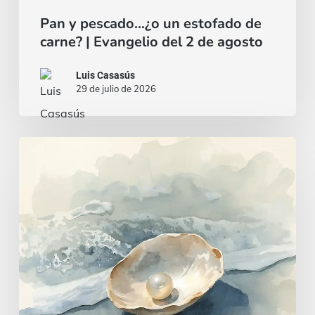
Pan y pescado…¿o un estofado de
carne? | Evangelio del 2 de agosto
Luis Casasús
29 de julio de 2026
Un
corazón
sabio
e
inteligente
|
Evangelio
del