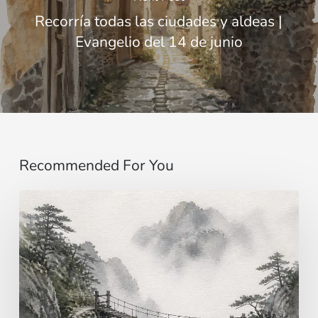
Recorría todas las ciudades y aldeas |
Evangelio del 14 de junio
Recommended For You
Imaginar…
más
allá
de
los
sentidos