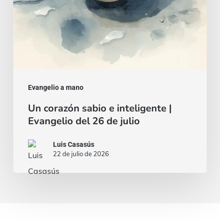
26
de
julio
Evangelio a mano
Un corazón sabio e inteligente |
Evangelio del 26 de julio
Luis Casasús
22 de julio de 2026