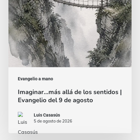
|
Evangelio
del
9
de
agosto
Evangelio a mano
Imaginar…más allá de los sentidos |
Evangelio del 9 de agosto
Luis Casasús
5 de agosto de 2026