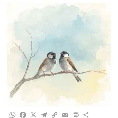
WhatsApp
Facebook
X
Telegram
Copy
Email
Print
Compar