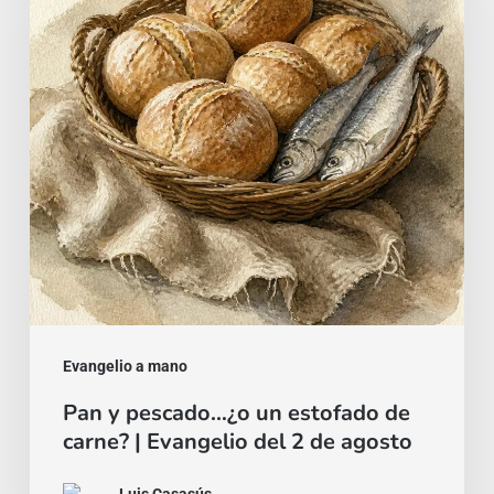
¿o
un
estofado
de
carne?
|
Evangelio
del
2
de
agosto
Evangelio a mano
Pan y pescado…¿o un estofado de
carne? | Evangelio del 2 de agosto
Luis Casasús