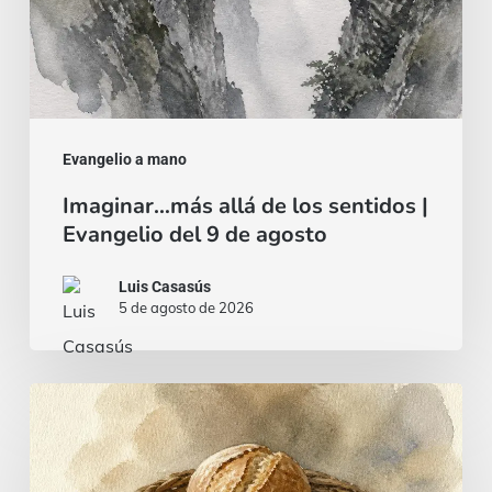
9
de
agosto
Evangelio a mano
Imaginar…más allá de los sentidos |
Evangelio del 9 de agosto
Luis Casasús
5 de agosto de 2026
Pan
y
pescado…