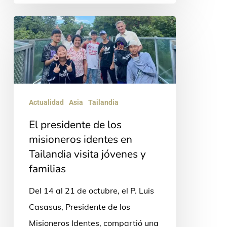
El
presidente
de
los
misioneros
Actualidad
Asia
Tailandia
identes
en
El presidente de los
Tailandia
misioneros identes en
Tailandia visita jóvenes y
visita
familias
jóvenes
y
Del 14 al 21 de octubre, el P. Luis
familias
Casasus, Presidente de los
Misioneros Identes, compartió una