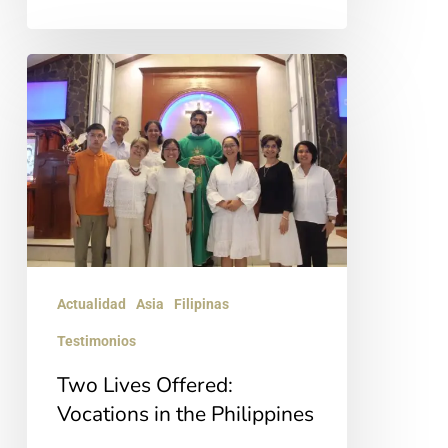
Two
Lives
Offered:
Vocations
in
the
Philippines
Actualidad
Asia
Filipinas
Testimonios
Two Lives Offered:
Vocations in the Philippines