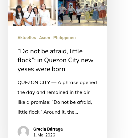
flock”:
in
Quezon
City
Aktuelles
Asien
Philippinen
new
“Do not be afraid, little
yeses
flock”: in Quezon City new
were
yeses were born
born
QUEZON CITY — A phrase opened
the day and remained in the air
like a promise: “Do not be afraid,
little flock.” Around it, the…
Grecia Bárraga
1. Mai 2026