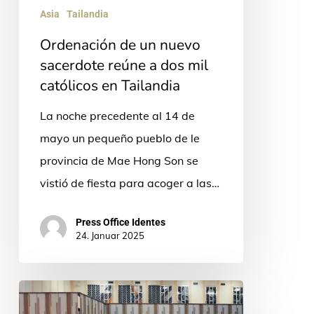
dos
Asia
Tailandia
mil
Ordenación de un nuevo
católicos
sacerdote reúne a dos mil
en
católicos en Tailandia
Tailandia
La noche precedente al 14 de
mayo un pequeño pueblo de le
provincia de Mae Hong Son se
vistió de fiesta para acoger a las…
Press Office Identes
24. Januar 2025
Ordenación
sacerdotal