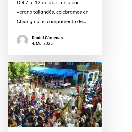
Del 7 al 12 de abril, en pleno
verano tailandés, celebramos en
Chiangmai el campamento de…
Daniel Cárdenas
4. Mai 2025
Ordenación
de
un
nuevo
sacerdote
reúne
a