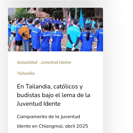
En
Tailandia,
católicos
y
budistas
bajo
Actualidad
Juventud Idente
el
Tailandia
lema
En Tailandia, católicos y
de
budistas bajo el lema de la
la
Juventud Idente
Juventud
Campamento de la Juventud
Idente
Idente en Chiangmai, abril 2025