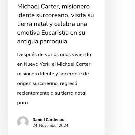
Michael Carter, misionero
natal
Idente surcoreano, visita su
y
tierra natal y celebra una
celebra
emotiva Eucaristía en su
una
antigua parroquia
emotiva
Después de varios años viviendo
Eucaristía
en Nueva York, el Michael Carter,
en
misionero Idente y sacerdote de
su
origen surcoreano, regresó
antigua
recientemente a su tierra natal
parroquia
para…
Daniel Cárdenas
24. November 2024