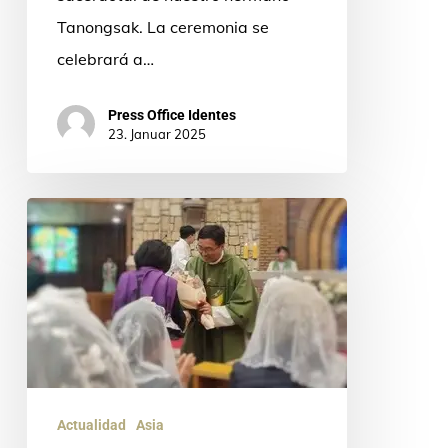
Tanongsak. La ceremonia se
celebrará a…
Press Office Identes
23. Januar 2025
Michael
Carter,
misionero
Idente
surcoreano,
visita
su
Actualidad
Asia
tierra