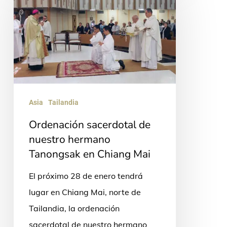
de
nuestro
hermano
Tanongsak
en
Chiang
Asia
Tailandia
Mai
Ordenación sacerdotal de
nuestro hermano
Tanongsak en Chiang Mai
El próximo 28 de enero tendrá
lugar en Chiang Mai, norte de
Tailandia, la ordenación
sacerdotal de nuestro hermano