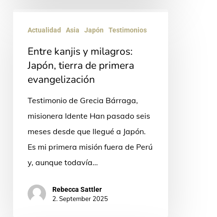
Entre
Actualidad
Asia
Japón
Testimonios
kanjis
y
Entre kanjis y milagros:
milagros:
Japón, tierra de primera
evangelización
Japón,
tierra
Testimonio de Grecia Bárraga,
de
misionera Idente Han pasado seis
primera
meses desde que llegué a Japón.
evangelización
Es mi primera misión fuera de Perú
y, aunque todavía…
Rebecca Sattler
2. September 2025