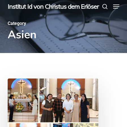
Menu
Skip
Institut Id von Christus dem Erlöser
search
to
main
Category
Asien
content
“Do
not
be
afraid,
little