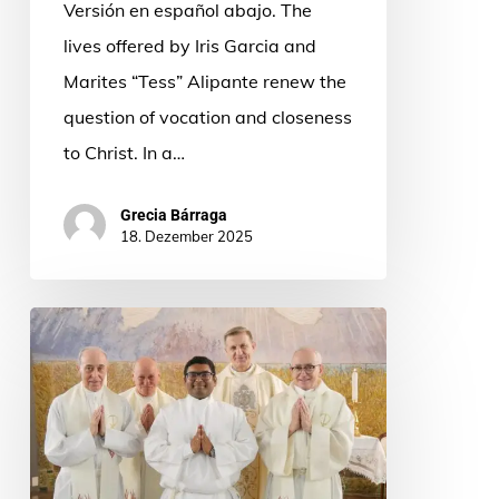
Versión en español abajo. The
lives offered by Iris Garcia and
Marites “Tess” Alipante renew the
question of vocation and closeness
to Christ. In a…
Grecia Bárraga
18. Dezember 2025
Un
sí
inmutable,
un
espectáculo