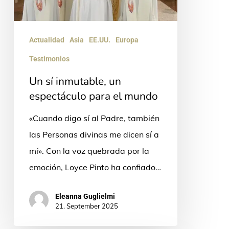
para
el
mundo
Actualidad
Asia
EE.UU.
Europa
Testimonios
Un sí inmutable, un
espectáculo para el mundo
«Cuando digo sí al Padre, también
las Personas divinas me dicen sí a
mí». Con la voz quebrada por la
emoción, Loyce Pinto ha confiado…
Eleanna Guglielmi
21. September 2025