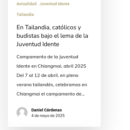
bajo
Actualidad
Juventud Idente
el
Tailandia
lema
En Tailandia, católicos y
de
budistas bajo el lema de la
la
Juventud Idente
Juventud
Campamento de la Juventud
Idente
Idente en Chiangmai, abril 2025
Del 7 al 12 de abril, en pleno
verano tailandés, celebramos en
Chiangmai el campamento de…
Daniel Cárdenas
4 de mayo de 2025