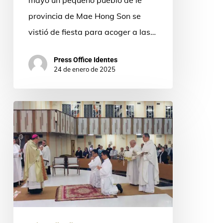
provincia de Mae Hong Son se
vistió de fiesta para acoger a las…
Press Office Identes
24 de enero de 2025
Ordenación
sacerdotal
de
nuestro
hermano
Tanongsak
en
Chiang