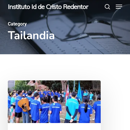
Menu
Skip
Instituto Id de Cristo Redentor
search
to
main
Category
Tailandia
content
En
Tailandia,
católicos
y
budistas