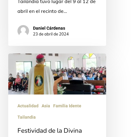
Tailandia tuvo lugar del 9 al 12 de
abril en el recinto de…
Daniel Cárdenas
23 de abril de 2024
Festividad
de
la
Divina
Misericordia
Actualidad
Asia
Familia Idente
en
Saraphi,
Tailandia
Chiangmai
Festividad de la Divina