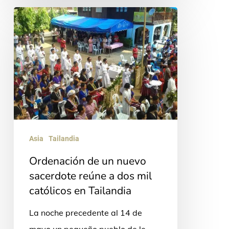
Ordenación
de
un
nuevo
sacerdote
reúne
a
dos
Asia
Tailandia
mil
Ordenación de un nuevo
católicos
sacerdote reúne a dos mil
en
católicos en Tailandia
Tailandia
La noche precedente al 14 de
mayo un pequeño pueblo de le