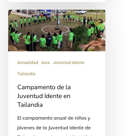
Campamento
de
la
Juventud
Idente
en
Actualidad
Asia
Juventud Idente
Tailandia
Tailandia
Campamento de la
Juventud Idente en
Tailandia
El campamento anual de niños y
jóvenes de la Juventud Idente de