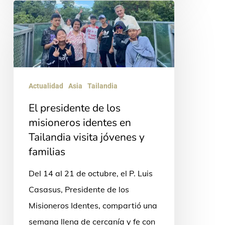
El
presidente
de
los
misioneros
Actualidad
Asia
Tailandia
identes
en
El presidente de los
Tailandia
misioneros identes en
Tailandia visita jóvenes y
visita
familias
jóvenes
y
Del 14 al 21 de octubre, el P. Luis
familias
Casasus, Presidente de los
Misioneros Identes, compartió una
semana llena de cercanía y fe con