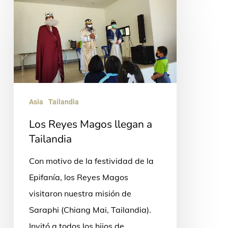
Reyes
Magos
llegan
a
Tailandia
Asia
Tailandia
Los Reyes Magos llegan a
Tailandia
Con motivo de la festividad de la
Epifanía, los Reyes Magos
visitaron nuestra misión de
Saraphi (Chiang Mai, Tailandia).
Invitó a todos los hijos de…