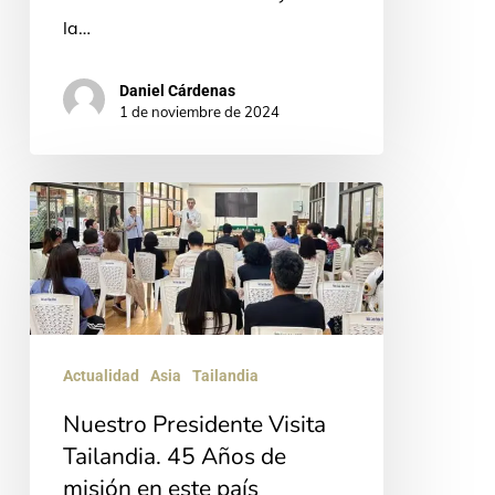
la…
Daniel Cárdenas
1 de noviembre de 2024
Nuestro
Presidente
Visita
Tailandia.
45
Años
Actualidad
Asia
Tailandia
de
Nuestro Presidente Visita
misión
Tailandia. 45 Años de
en
misión en este país