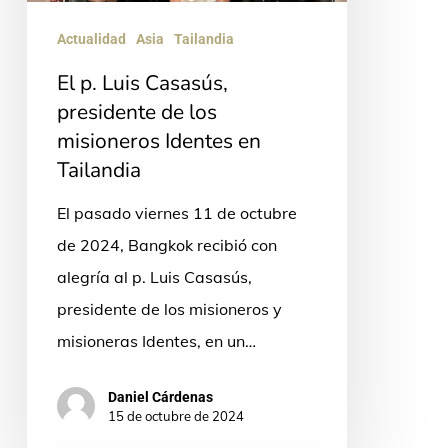
de
Actualidad
Asia
Tailandia
los
El p. Luis Casasús,
misioneros
presidente de los
Identes
misioneros Identes en
en
Tailandia
Tailandia
El pasado viernes 11 de octubre
de 2024, Bangkok recibió con
alegría al p. Luis Casasús,
presidente de los misioneros y
misioneras Identes, en un…
Daniel Cárdenas
15 de octubre de 2024