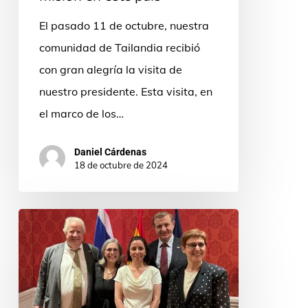
este
El pasado 11 de octubre, nuestra
país
comunidad de Tailandia recibió
con gran alegría la visita de
nuestro presidente. Esta visita, en
el marco de los…
Daniel Cárdenas
18 de octubre de 2024
El
p.
Luis
Casasús,
presidente