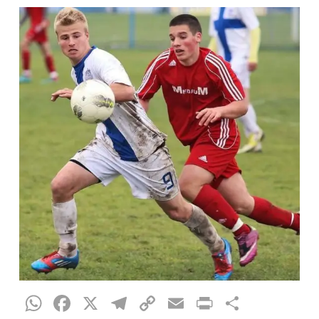
WhatsApp
Facebook
X
Telegram
Copy
Email
Print
Teilen