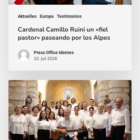
Alpes
Aktuelles
Europa
Testimonios
Cardenal Camillo Ruini un «fiel
pastor» paseando por los Alpes
Press Office Identes
10. Juli 2026
La
voz
que
une:
nace
la