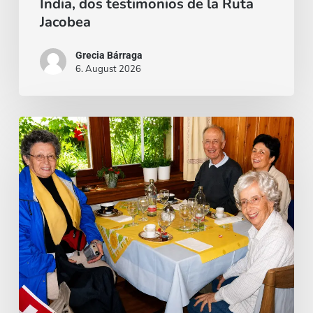
India, dos testimonios de la Ruta
Ruta
Jacobea
Jacobea
Grecia Bárraga
6. August 2026
Cardenal
Camillo
Ruini
un
«fiel
pastor»
paseando
por
los