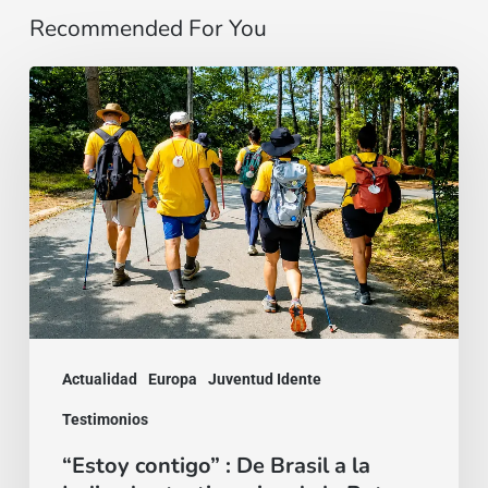
Recommended For You
“Estoy
contigo”
:
De
Brasil
a
la
India,
dos
Actualidad
Europa
Juventud Idente
testimonios
Testimonios
de
“Estoy contigo” : De Brasil a la
la