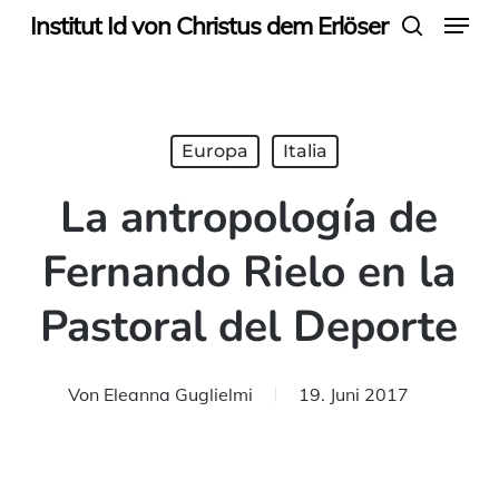
Menu
Skip
Institut Id von Christus dem Erlöser
search
to
main
content
Europa
Italia
La antropología de
Fernando Rielo en la
Pastoral del Deporte
Von
Eleanna Guglielmi
19. Juni 2017