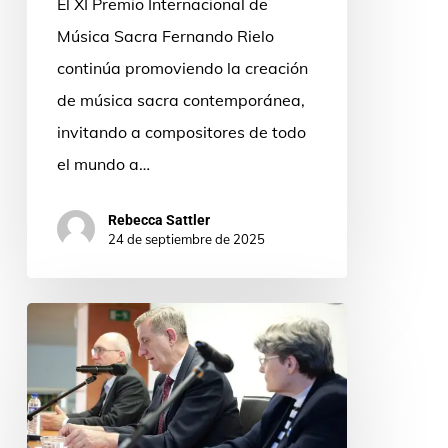
El XI Premio Internacional de
Música Sacra Fernando Rielo
continúa promoviendo la creación
de música sacra contemporánea,
invitando a compositores de todo
el mundo a…
Rebecca Sattler
24 de septiembre de 2025
Descubrir
y
compartir
la
poesía