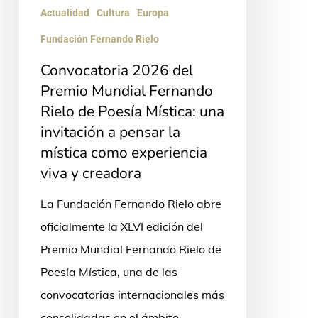
Poesía
Actualidad
Cultura
Europa
Mística:
Fundación Fernando Rielo
una
Convocatoria 2026 del
invitación
Premio Mundial Fernando
a
Rielo de Poesía Mística: una
pensar
invitación a pensar la
la
mística como experiencia
mística
viva y creadora
como
La Fundación Fernando Rielo abre
experiencia
oficialmente la XLVI edición del
viva
Premio Mundial Fernando Rielo de
y
Poesía Mística, una de las
creadora
convocatorias internacionales más
consolidadas en el ámbito…