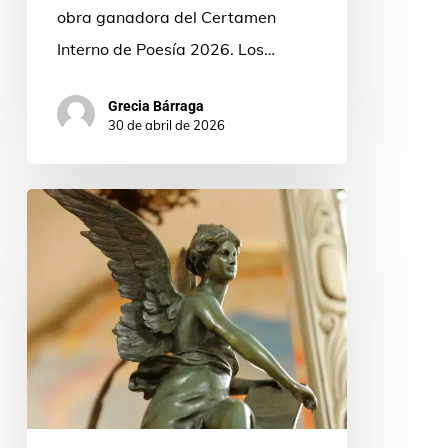
obra ganadora del Certamen
Interno de Poesía 2026. Los…
Grecia Bárraga
30 de abril de 2026
Convocatoria
2026
del
Premio
Mundial
Fernando
Rielo
de