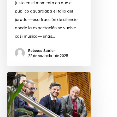
Justo en el momento en que el
marcado
público aguardaba el fallo del
el
jurado —esa fracción de silencio
XI
donde la expectación se vuelve
Premio
casi música— unas…
Internacional
de
Rebecca Sattler
Música
22 de noviembre de 2025
Sacra
Miguel
Ribeiro
Teixeira,
ganador
del