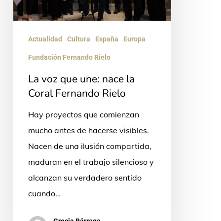
la
Coral
Fernando
Actualidad
Cultura
España
Europa
Rielo
Fundación Fernando Rielo
La voz que une: nace la
Coral Fernando Rielo
Hay proyectos que comienzan
mucho antes de hacerse visibles.
Nacen de una ilusión compartida,
maduran en el trabajo silencioso y
alcanzan su verdadero sentido
cuando…