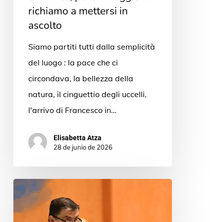
richiamo a mettersi in
ascolto
Siamo partiti tutti dalla semplicità
del luogo : la pace che ci
circondava, la bellezza della
natura, il cinguettio degli uccelli,
l'arrivo di Francesco in…
Elisabetta Atza
28 de junio de 2026
Trilogía
de
Cristóbal