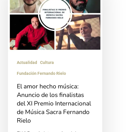
música:
Anuncio
de
los
finalistas
del
Actualidad
Cultura
XI
Fundación Fernando Rielo
Premio
Internacional
El amor hecho música:
Anuncio de los finalistas
de
del XI Premio Internacional
Música
de Música Sacra Fernando
Sacra
Rielo
Fernando
Rielo