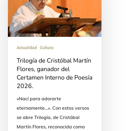
Martín
Flores,
ganador
del
Certamen
Actualidad
Cultura
Interno
Trilogía de Cristóbal Martín
de
Flores, ganador del
Poesía
Certamen Interno de Poesía
2026.
2026.
«Nací para adorarte
eternamente…». Con estos versos
se abre Trilogía, de Cristóbal
Martín Flores, reconocida como