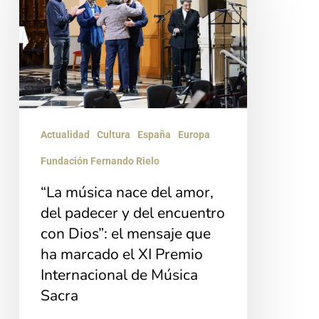
nace
del
amor,
del
padecer
y
Actualidad
Cultura
España
Europa
del
Fundación Fernando Rielo
encuentro
“La música nace del amor,
con
del padecer y del encuentro
Dios”:
con Dios”: el mensaje que
el
ha marcado el XI Premio
mensaje
Internacional de Música
que
Sacra
ha