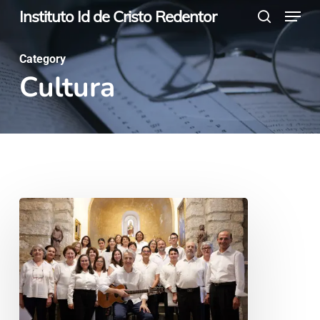
Menu
Skip
Instituto Id de Cristo Redentor
search
to
main
Category
Cultura
content
La
voz
que
une:
nace