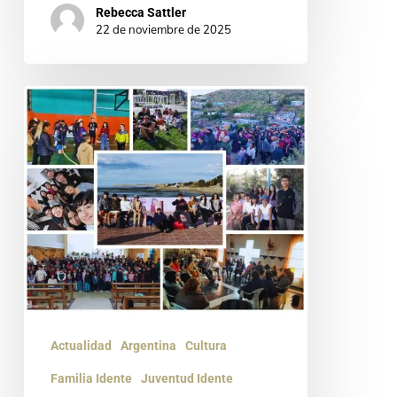
Rebecca Sattler
22 de noviembre de 2025
¿Y
si
Jesús
entrara
en
tu
universidad?
Actualidad
Argentina
Cultura
Familia Idente
Juventud Idente