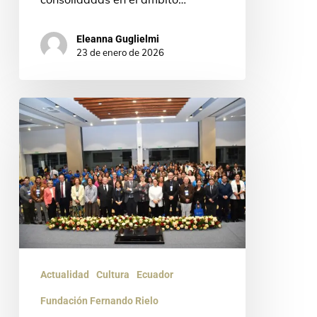
Eleanna Guglielmi
23 de enero de 2026
II
Jornadas
Iberoamericanas
de
Bioética
reunirán
a
expertos
Actualidad
Cultura
Ecuador
internacionales
Fundación Fernando Rielo
en