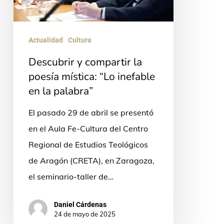
mística:
“Lo
Actualidad
Cultura
inefable
Descubrir y compartir la
en
poesía mística: “Lo inefable
la
en la palabra”
palabra”
El pasado 29 de abril se presentó
en el Aula Fe-Cultura del Centro
Regional de Estudios Teológicos
de Aragón (CRETA), en Zaragoza,
el seminario-taller de…
Daniel Cárdenas
24 de mayo de 2025