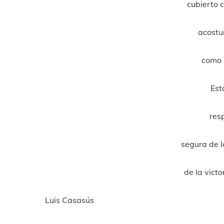
cubierto c
acostu
como 
Est
res
segura de l
de la victo
Luis Casasús