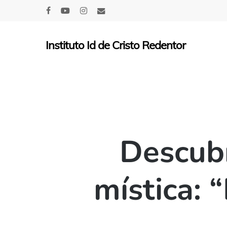
Skip
facebook
youtube
instagram
email
to
main
Instituto Id de Cristo Redentor
content
Descubr
mística: 