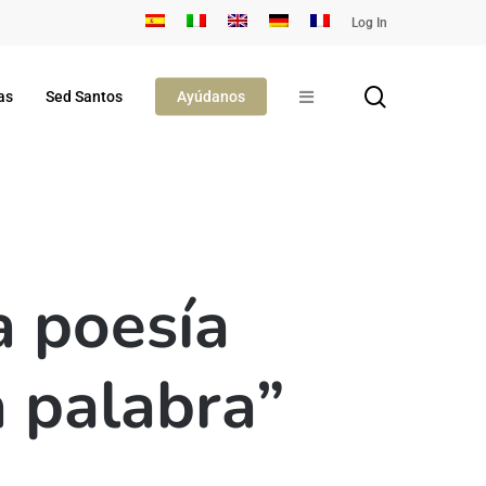
Log In
search
as
Sed Santos
Ayúdanos
a poesía
a palabra”