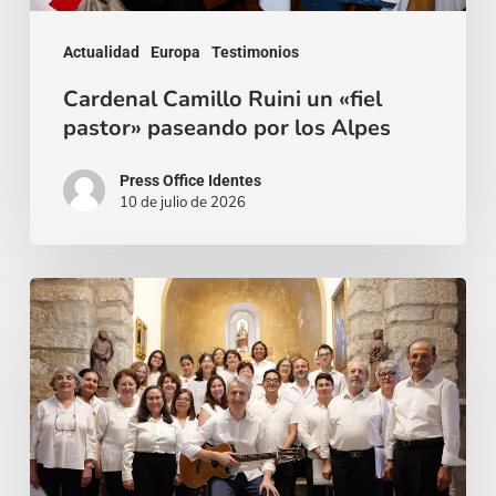
Alpes
Actualidad
Europa
Testimonios
Cardenal Camillo Ruini un «fiel
pastor» paseando por los Alpes
Press Office Identes
10 de julio de 2026
La
voz
que
une:
nace
la