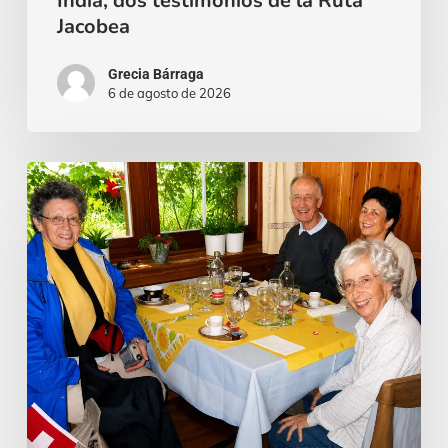
India, dos testimonios de la Ruta
Ruta
Jacobea
Jacobea
Grecia Bárraga
6 de agosto de 2026
Cardenal
Camillo
Ruini
un
«fiel
pastor»
paseando
por
los