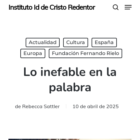
Menu
Skip
Instituto Id de Cristo Redentor
search
to
main
content
Actualidad
Cultura
España
Europa
Fundación Fernando Rielo
Lo inefable en la
palabra
de
Rebecca Sattler
10 de abril de 2025