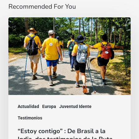
Recommended For You
“Estoy
contigo”
:
De
Brasil
a
la
India,
dos
Actualidad
Europa
Juventud Idente
testimonios
Testimonios
de
“Estoy contigo” : De Brasil a la
la