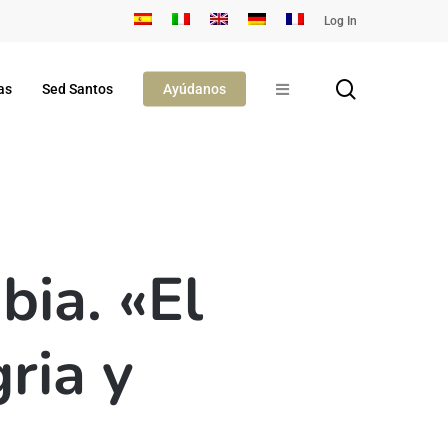
Log In
search
as
Sed Santos
Ayúdanos
bia. «El
gria y