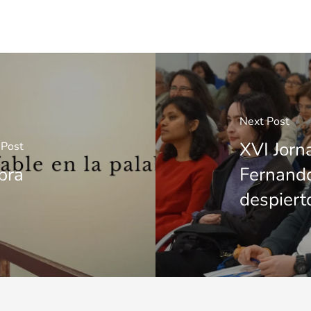
Next Post
XVI Jorn
 Post
bra
Fernando
despiert