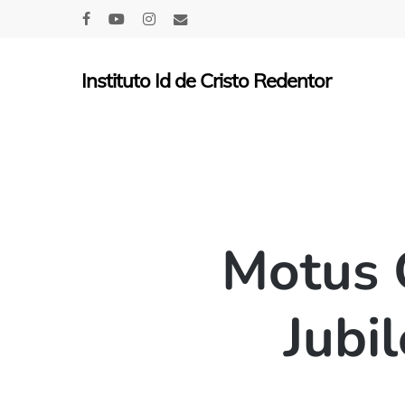
Skip
facebook
youtube
instagram
email
to
main
Instituto Id de Cristo Redentor
content
Motus C
Jubil