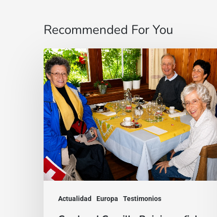
Recommended For You
Cardenal
Camillo
Ruini
un
«fiel
pastor»
paseando
por
los
Alpes
Actualidad
Europa
Testimonios