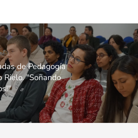
adas de Pedagogía
 Rielo. "Soñando
os!"