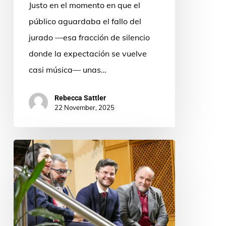
Justo en el momento en que el
marcado
público aguardaba el fallo del
el
jurado —esa fracción de silencio
XI
donde la expectación se vuelve
Premio
casi música— unas…
Internacional
de
Rebecca Sattler
Música
22 November, 2025
Sacra
Miguel
Ribeiro
Teixeira,
ganador
del