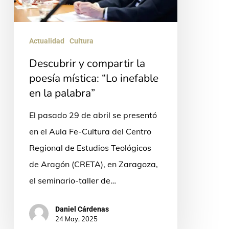
mística:
“Lo
Actualidad
Cultura
inefable
Descubrir y compartir la
en
poesía mística: “Lo inefable
la
en la palabra”
palabra”
El pasado 29 de abril se presentó
en el Aula Fe-Cultura del Centro
Regional de Estudios Teológicos
de Aragón (CRETA), en Zaragoza,
el seminario-taller de…
Daniel Cárdenas
24 May, 2025