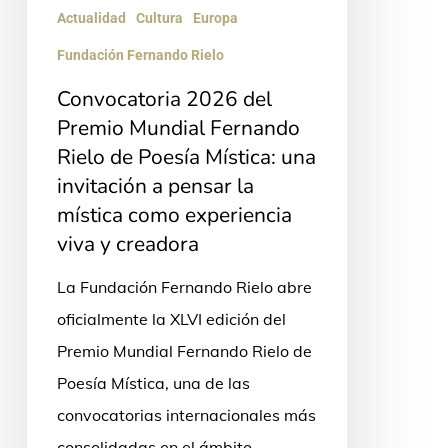
Poesía
Actualidad
Cultura
Europa
Mística:
Fundación Fernando Rielo
una
Convocatoria 2026 del
invitación
Premio Mundial Fernando
a
Rielo de Poesía Mística: una
pensar
invitación a pensar la
la
mística como experiencia
mística
viva y creadora
como
La Fundación Fernando Rielo abre
experiencia
oficialmente la XLVI edición del
viva
Premio Mundial Fernando Rielo de
y
Poesía Mística, una de las
creadora
convocatorias internacionales más
consolidadas en el ámbito…