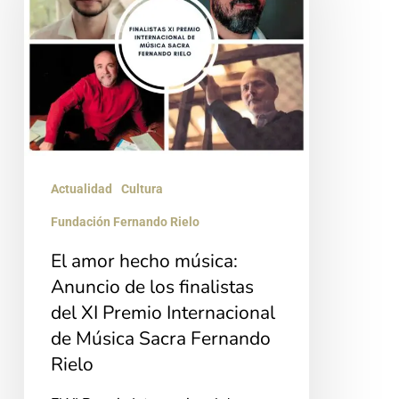
música:
Anuncio
de
los
finalistas
del
Actualidad
Cultura
XI
Fundación Fernando Rielo
Premio
Internacional
El amor hecho música:
Anuncio de los finalistas
de
del XI Premio Internacional
Música
de Música Sacra Fernando
Sacra
Rielo
Fernando
Rielo