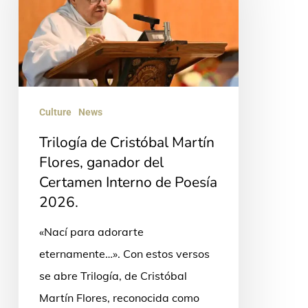
Martín
Flores,
ganador
del
Certamen
Culture
News
Interno
Trilogía de Cristóbal Martín
de
Flores, ganador del
Poesía
Certamen Interno de Poesía
2026.
2026.
«Nací para adorarte
eternamente…». Con estos versos
se abre Trilogía, de Cristóbal
Martín Flores, reconocida como