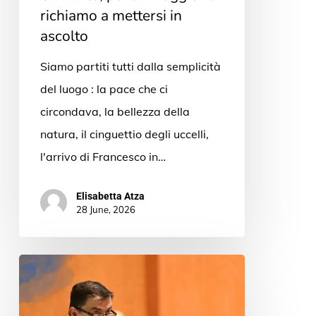
richiamo a mettersi in
ascolto
Siamo partiti tutti dalla semplicità
del luogo : la pace che ci
circondava, la bellezza della
natura, il cinguettio degli uccelli,
l'arrivo di Francesco in…
Elisabetta Atza
28 June, 2026
Trilogía
de
Cristóbal