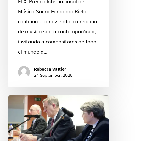
El XI Premio Internacional de
Música Sacra Fernando Rielo
continúa promoviendo la creación
de música sacra contemporánea,
invitando a compositores de todo
el mundo a…
Rebecca Sattler
24 September, 2025
Descubrir
y
compartir
la
poesía