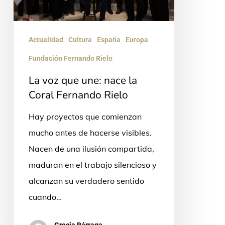
la
Coral
Fernando
Actualidad
Cultura
España
Europa
Rielo
Fundación Fernando Rielo
La voz que une: nace la
Coral Fernando Rielo
Hay proyectos que comienzan
mucho antes de hacerse visibles.
Nacen de una ilusión compartida,
maduran en el trabajo silencioso y
alcanzan su verdadero sentido
cuando…