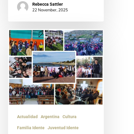
Rebecca Sattler
22 November, 2025
¿Y
si
Jesús
entrara
en
tu
universidad?
Actualidad
Argentina
Cultura
Familia Idente
Juventud Idente