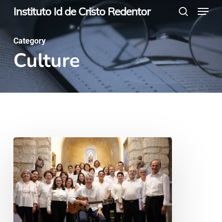
Menu
Skip
Instituto Id de Cristo Redentor
search
to
main
Category
Culture
content
La
voz
que
une:
nace