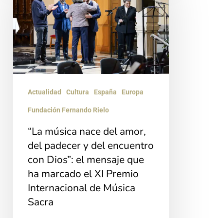
nace
del
amor,
del
padecer
y
Actualidad
Cultura
España
Europa
del
Fundación Fernando Rielo
encuentro
“La música nace del amor,
con
del padecer y del encuentro
Dios”:
con Dios”: el mensaje que
el
ha marcado el XI Premio
mensaje
Internacional de Música
que
Sacra
ha