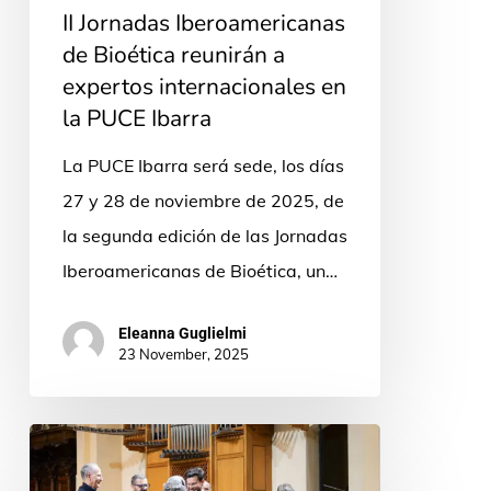
II Jornadas Iberoamericanas
la
de Bioética reunirán a
PUCE
expertos internacionales en
Ibarra
la PUCE Ibarra
La PUCE Ibarra será sede, los días
27 y 28 de noviembre de 2025, de
la segunda edición de las Jornadas
Iberoamericanas de Bioética, un…
Eleanna Guglielmi
23 November, 2025
“La
música