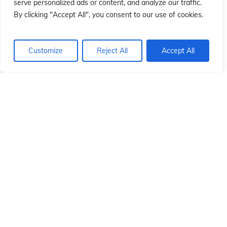
ón
ón
serve personalized ads or content, and analyze our traffic.
By clicking "Accept All", you consent to our use of cookies.
Customize
Reject All
Accept All