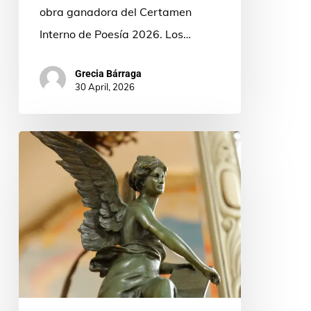
obra ganadora del Certamen
Interno de Poesía 2026. Los…
Grecia Bárraga
30 April, 2026
Convocatoria
2026
del
Premio
Mundial
Fernando
Rielo
de