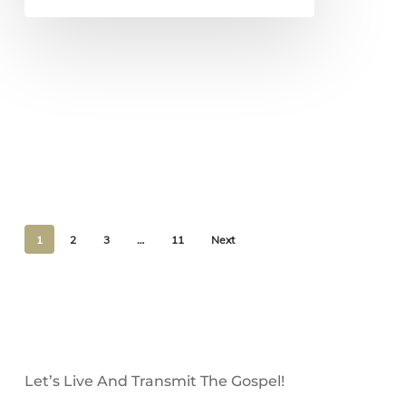
1
2
3
…
11
Next
Let’s Live And Transmit The Gospel!