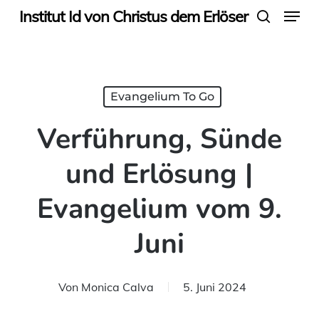
Menu
Skip
Institut Id von Christus dem Erlöser
search
to
main
content
Evangelium To Go
Verführung, Sünde
und Erlösung |
Evangelium vom 9.
Juni
Von
Monica Calva
5. Juni 2024