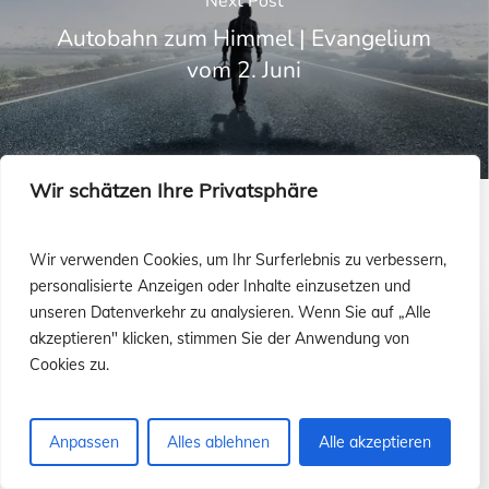
Next Post
Autobahn zum Himmel | Evangelium
vom 2. Juni
Wir schätzen Ihre Privatsphäre
Recommended For You
Wir verwenden Cookies, um Ihr Surferlebnis zu verbessern,
personalisierte Anzeigen oder Inhalte einzusetzen und
unseren Datenverkehr zu analysieren. Wenn Sie auf „Alle
Einbildung
akzeptieren" klicken, stimmen Sie der Anwendung von
…
Cookies zu.
jenseits
der
Anpassen
Alles ablehnen
Alle akzeptieren
Sinne