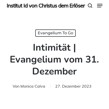
Menu
Skip
Institut Id von Christus dem Erlöser
search
to
main
content
Evangelium To Go
Intimität |
Evangelium vom 31.
Dezember
Von
Monica Calva
27. Dezember 2023