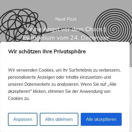
Next Post
Keine Angst vor dem Chaos |
Evangelium vom 24. Dezember
Wir schätzen Ihre Privatsphäre
Wir verwenden Cookies, um Ihr Surferlebnis zu verbessern,
personalisierte Anzeigen oder Inhalte einzusetzen und
unseren Datenverkehr zu analysieren. Wenn Sie auf „Alle
Recommended For You
akzeptieren" klicken, stimmen Sie der Anwendung von
Cookies zu.
Einbildung
…
Anpassen
Alles ablehnen
Alle akzeptieren
jenseits