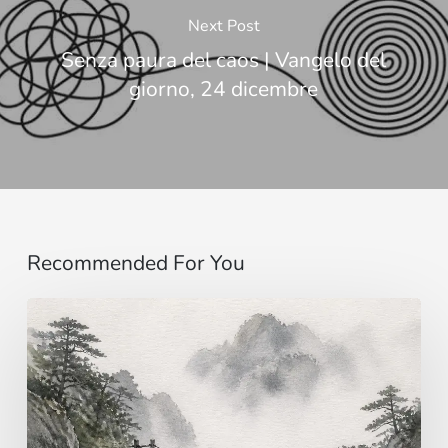
Next Post
Senza paura del caos | Vangelo del
giorno, 24 dicembre
Recommended For You
Immaginare
…
al
di
là