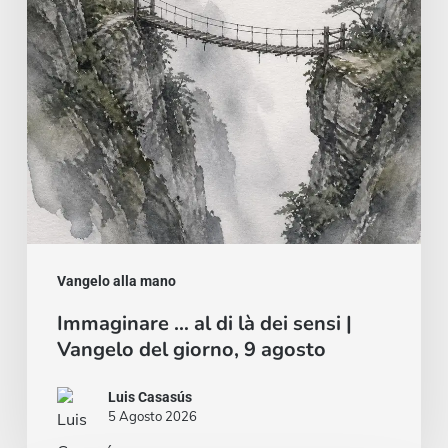
dei
sensi
|
Vangelo
del
giorno,
9
agosto
Vangelo alla mano
Immaginare … al di là dei sensi |
Vangelo del giorno, 9 agosto
Luis Casasús
5 Agosto 2026