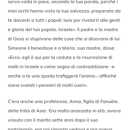
servo vada in pace, secondo la tua parola, perché i
miei occhi hanno visto la tua salvezza, preparata da
te davanti a tutti i popoli: luce per rivelarti alle genti
e gloria del tuo popolo, Israele». Il padre e la madre
di Gesù si stupivano delle cose che si dicevano di lui.
Simeone li benedisse e a Maria, sua madre, disse:
«Ecco, egli è qui per la caduta e la risurrezione di
molti in Israele e come segno di contraddizione –e
anche a te una spada trafiggerà l’anima–, affinché
siano svelati i pensieri di molti cuori».
C’era anche una profetessa, Anna, figlia di Fanuèle,
della tribù di Aser. Era molto avanzata in età, aveva
vissuto con il marito sette anni dopo il suo
matrimonio, era poi rimasta vedova e ora aveva