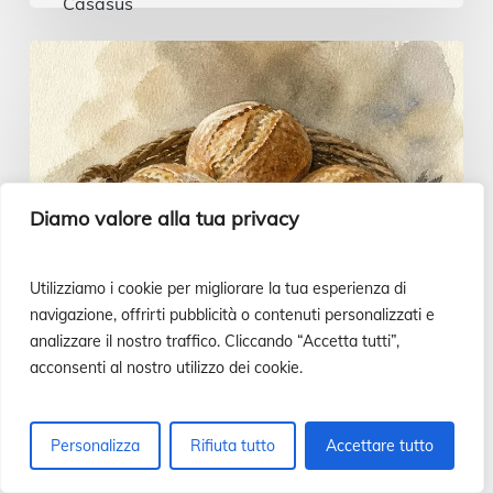
Pane
e
pesce
…
o
Diamo valore alla tua privacy
uno
stufato
Utilizziamo i cookie per migliorare la tua esperienza di
di
navigazione, offrirti pubblicità o contenuti personalizzati e
carne?
analizzare il nostro traffico. Cliccando “Accetta tutti”,
acconsenti al nostro utilizzo dei cookie.
|
Vangelo
del
Personalizza
Rifiuta tutto
Accettare tutto
giorno,