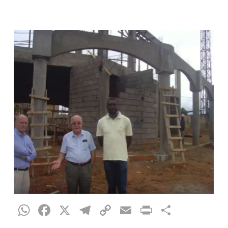
WhatsApp
Facebook
X
Telegram
Copy
Email
Print
Teilen
Link