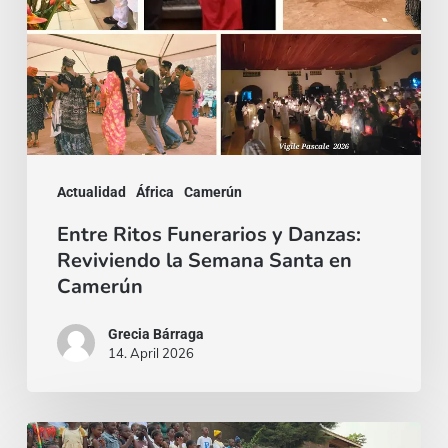
Reviviendo
la
Semana
Santa
en
Camerún
Actualidad
África
Camerún
Entre Ritos Funerarios y Danzas:
Reviviendo la Semana Santa en
Camerún
Grecia Bárraga
14. April 2026
Epifanía