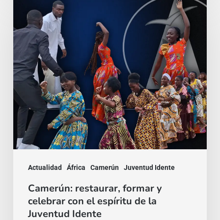
Camerún:
restaurar,
formar
y
celebrar
con
el
espíritu
de
la
Juventud
Actualidad
África
Camerún
Juventud Idente
Idente
Camerún: restaurar, formar y
celebrar con el espíritu de la
Juventud Idente