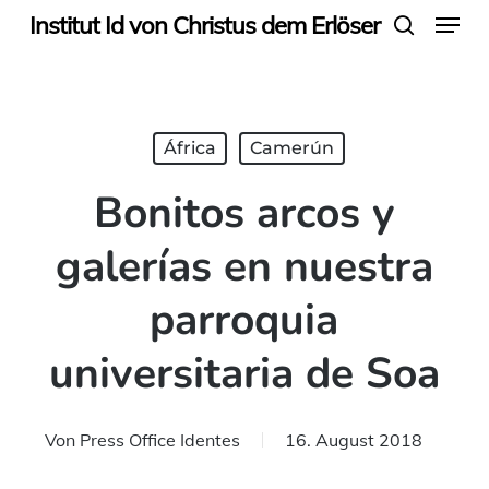
Menu
Skip
Institut Id von Christus dem Erlöser
search
to
main
content
África
Camerún
Bonitos arcos y
galerías en nuestra
parroquia
universitaria de Soa
Von
Press Office Identes
16. August 2018