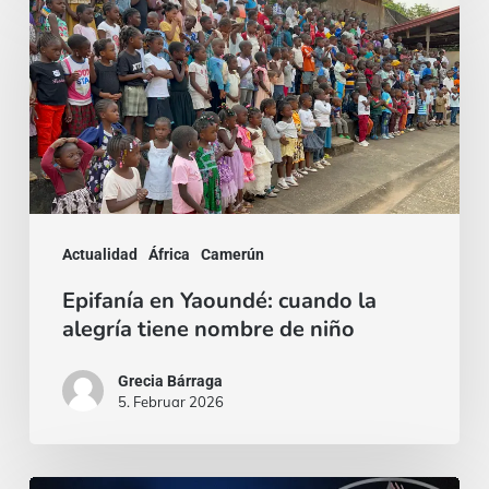
en
Yaoundé:
cuando
la
alegría
tiene
nombre
Actualidad
África
Camerún
de
Epifanía en Yaoundé: cuando la
niño
alegría tiene nombre de niño
Grecia Bárraga
5. Februar 2026