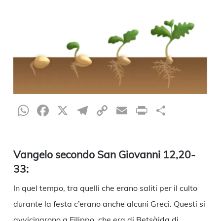
WhatsApp
Facebook
X
Telegram
Copy
Email
Print
Condiv
Link
Vangelo secondo San Giovanni 12,20-
33:
In quel tempo, tra quelli che erano saliti per il culto
durante la festa c’erano anche alcuni Greci. Questi si
avvicinarono a Filippo, che era di Betsàida di