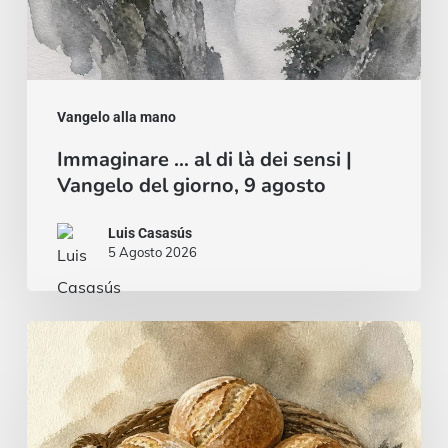
giorno,
9
agosto
Vangelo alla mano
Immaginare … al di là dei sensi |
Vangelo del giorno, 9 agosto
Luis Casasús
5 Agosto 2026
Pane
e
pesce
…