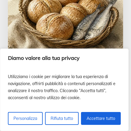
o
uno
stufato
di
carne?
|
Diamo valore alla tua privacy
Vangelo
del
Utilizziamo i cookie per migliorare la tua esperienza di
giorno,
navigazione, offrirti pubblicità o contenuti personalizzati e
2
Vangelo alla mano
analizzare il nostro traffico. Cliccando “Accetta tutti”,
acconsenti al nostro utilizzo dei cookie.
agosto
Pane e pesce … o uno stufato di
carne? | Vangelo del giorno, 2
agosto
Personalizza
Rifiuta tutto
Accettare tutto
Luis Casasús