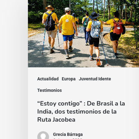
“Estoy
contigo”
:
De
Brasil
a
la
India,
Actualidad
Europa
Juventud Idente
dos
testimonios
Testimonios
de
“Estoy contigo” : De Brasil a la
la
India, dos testimonios de la
Ruta Jacobea
Ruta
Jacobea
Grecia Bárraga