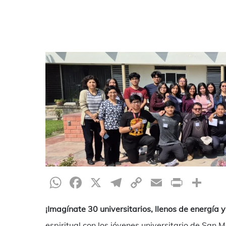
Hit enter to search or ESC to close
WhatsApp
Facebook
X
Telegram
Copy
Email
Print
Te
Link
¡Imagínate 30 universitarios, llenos de energía 
espiritual con los jóvenes universitario de San 