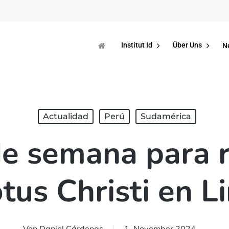
Institut Id
Über Uns
N
Actualidad
Perú
Sudamérica
de semana para 
tus Christi en L
Von
Daniel Cárdenas
1. November 2024