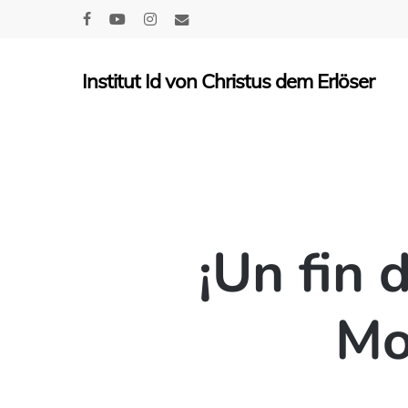
Skip
facebook
youtube
instagram
email
to
main
Institut Id von Christus dem Erlöser
content
¡Un fin 
Mo