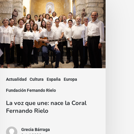
a
oz
ue
ne:
ace
a
oral
ernando
ielo
Actualidad
Cultura
España
Europa
Fundación Fernando Rielo
La voz que une: nace la Coral
Fernando Rielo
Grecia Bárraga