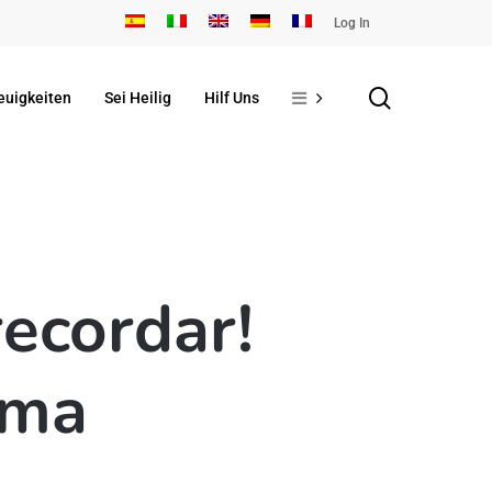
Log In
search
euigkeiten
Sei Heilig
Hilf Uns
recordar!
ima