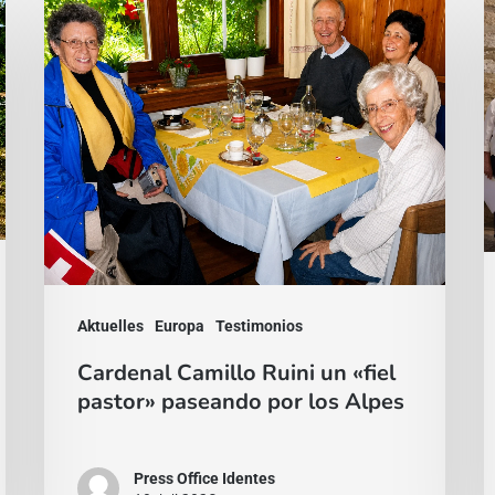
Cardenal
L
Camillo
v
Ruini
q
un
u
«fiel
n
pastor»
l
paseando
C
por
F
los
R
Alpes
Aktuelles
Europa
Testimonios
Cardenal Camillo Ruini un «fiel
pastor» paseando por los Alpes
Press Office Identes