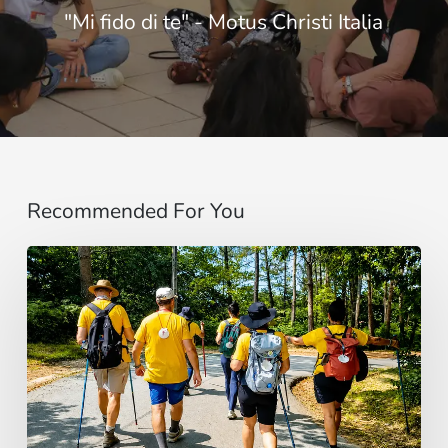
"Mi fido di te" - Motus Christi Italia
Recommended For You
“Estoy
contigo”
:
De
Brasil
a