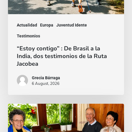
la
India,
dos
Actualidad
Europa
Juventud Idente
testimonios
Testimonios
de
“Estoy contigo” : De Brasil a la
la
India, dos testimonios de la Ruta
Ruta
Jacobea
Jacobea
Grecia Bárraga
6 August, 2026
Cardenal
Camillo
Ruini