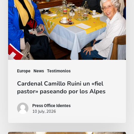
un
«fiel
pastor»
paseando
por
los
Alpes
Europe
News
Testimonios
Cardenal Camillo Ruini un «fiel
pastor» paseando por los Alpes
Press Office Identes
10 July, 2026