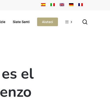
search
izie
Siate Santi
Aiutaci
es el
ienzo