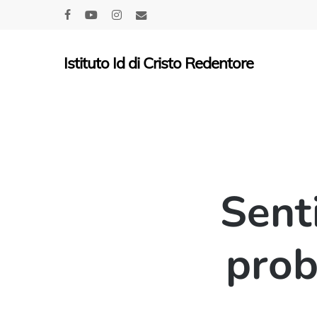
Skip
facebook
youtube
instagram
email
to
main
Istituto Id di Cristo Redentore
content
Sent
prob