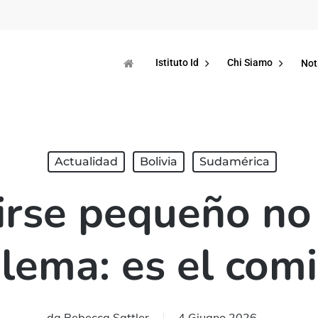
Istituto Id
Chi Siamo
Not
Actualidad
Bolivia
Sudamérica
irse pequeño no 
lema: es el com
da
Rebecca Sattler
4 Giugno 2026