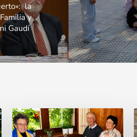
erto»: la
Familia y
oni Gaudí
Cardenal
L
Camillo
v
Ruini
q