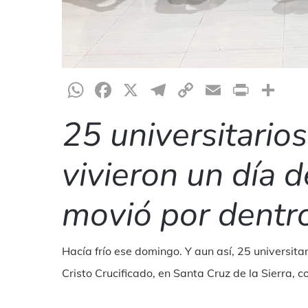
WhatsApp
Facebook
X
Telegram
Copy
Email
Print
Co
Link
25 universitario
vivieron un día d
movió por dentro
Hacía frío ese domingo. Y aun así, 25 universitar
Cristo Crucificado, en Santa Cruz de la Sierra, co