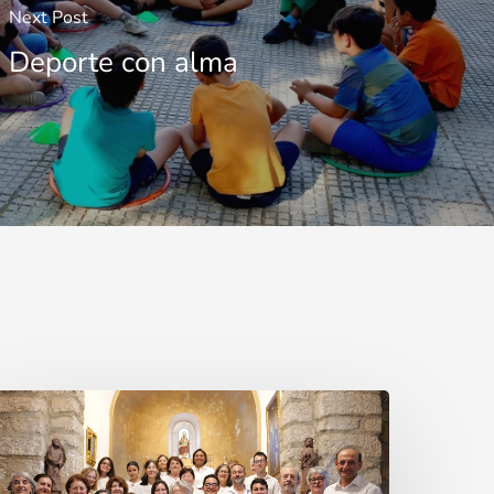
Next Post
Deporte con alma
a
oz
ue