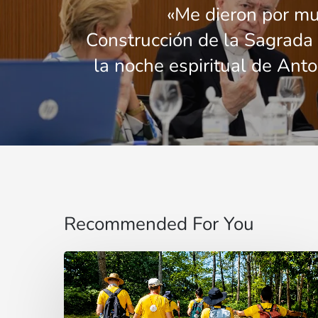
«Me dieron por mu
Construcción de la Sagrada 
la noche espiritual de Ant
Recommended For You
“Estoy
contigo”
: