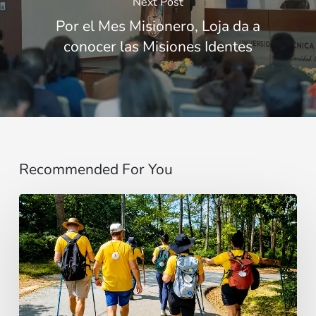
Next Post
Por el Mes Misionero, Loja da a
conocer las Misiones Identes
Recommended For You
“Estoy
contigo”
:
De
Brasil