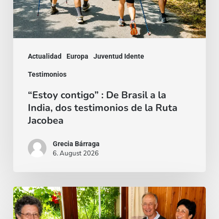
a
la
India,
dos
Actualidad
Europa
Juventud Idente
testimonios
Testimonios
de
“Estoy contigo” : De Brasil a la
la
India, dos testimonios de la Ruta
Ruta
Jacobea
Jacobea
Grecia Bárraga
6. August 2026
Cardenal
Camillo