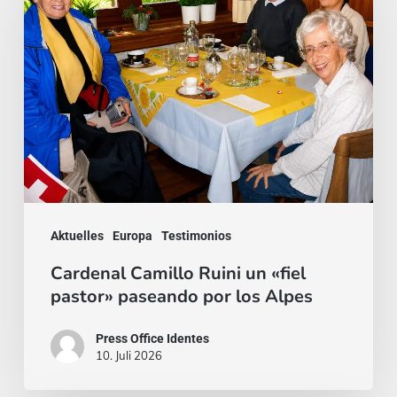
Ruini
un
«fiel
pastor»
paseando
por
los
Alpes
Aktuelles
Europa
Testimonios
Cardenal Camillo Ruini un «fiel
pastor» paseando por los Alpes
Press Office Identes
10. Juli 2026