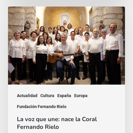
La
voz
que
une:
nace
la
Coral
Fernando
Rielo
Actualidad
Cultura
España
Europa
Fundación Fernando Rielo
La voz que une: nace la Coral
Fernando Rielo