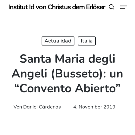
Menu
Skip
Institut Id von Christus dem Erlöser
search
to
main
content
Actualidad
Italia
Santa Maria degli
Angeli (Busseto): un
“Convento Abierto”
Von
Daniel Cárdenas
4. November 2019