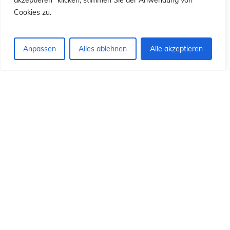
ió
ió
akzeptieren" klicken, stimmen Sie der Anwendung von
Cookies zu.
Anpassen
Alles ablehnen
Alle akzeptieren