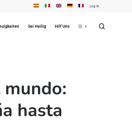
Log In
search
euigkeiten
Sei Heilig
Hilf Uns
l mundo:
ña hasta