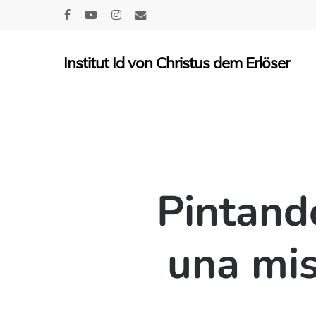
Skip
facebook
youtube
instagram
email
to
main
Institut Id von Christus dem Erlöser
content
Pintand
una mis