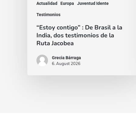
Actualidad
Europa
Juventud Idente
dos
testimonios
Testimonios
de
“Estoy contigo” : De Brasil a la
la
India, dos testimonios de la
Ruta Jacobea
Ruta
Jacobea
Grecia Bárraga
6. August 2026