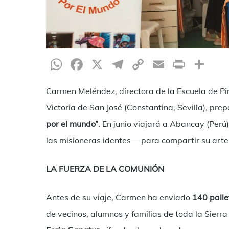
WhatsApp
Facebook
X
Telegram
Copy
Email
Print
Te
Link
Carmen Meléndez, directora de la Escuela de Pi
Victoria de San José (Constantina, Sevilla), pr
por el mundo”
. En junio viajará a Abancay (Perú
las misioneras identes— para compartir su arte 
LA FUERZA DE LA COMUNIÓN
Antes de su viaje, Carmen ha enviado
140 palle
de vecinos, alumnos y familias de toda la Sierra