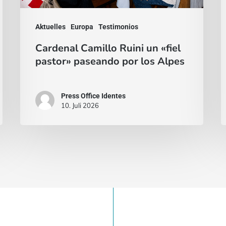
los
R
Alpes
Aktuelles
Europa
Testimonios
Cardenal Camillo Ruini un «fiel
pastor» paseando por los Alpes
Press Office Identes
10. Juli 2026