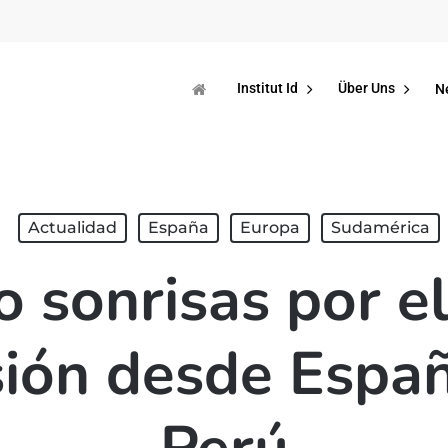
Institut Id
Über Uns
N
Actualidad
España
Europa
Sudamérica
o sonrisas por e
ión desde Espa