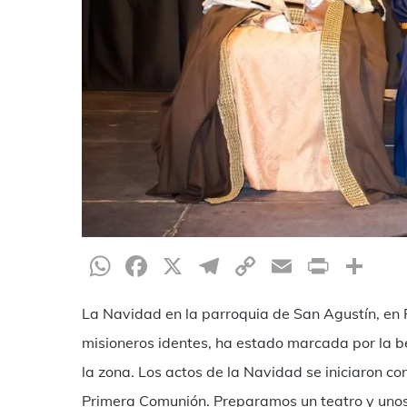
WhatsApp
Facebook
X
Telegram
Copy
Email
Print
Te
Link
La Navidad en la parroquia de San Agustín, en 
misioneros identes, ha estado marcada por la bel
la zona. Los actos de la Navidad se iniciaron co
Primera Comunión. Preparamos un teatro y unos v