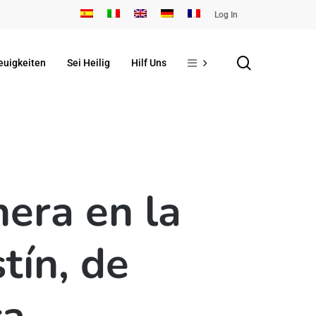
Log In
search
euigkeiten
Sei Heilig
Hilf Uns
nera en la
tín, de