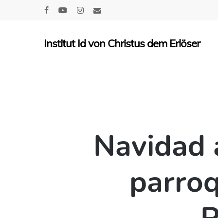
Skip
facebook
youtube
instagram
email
to
main
Institut Id von Christus dem Erlöser
content
Navidad a
parroq