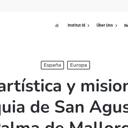
Institut Id
Über Uns
N
España
Europa
rtística y misio
uia de San Agus