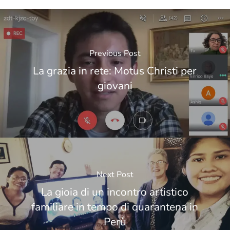
Previous Post
La grazia in rete: Motus Christi per
giovani
Next Post
La gioia di un incontro artistico
familiare in tempo di quarantena in
Perù