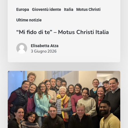
Europa
Gioventù idente
Italia
Motus Christi
Ultime notizie
“Mi fido di te” – Motus Christi Italia
Elisabetta Atza
3 Giugno 2026
El
deseo
de
ser
nuevos:
Motus