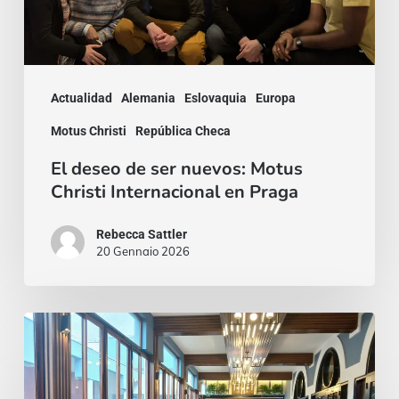
Christi
Internacional
en
Praga
Actualidad
Alemania
Eslovaquia
Europa
Motus Christi
República Checa
El deseo de ser nuevos: Motus
Christi Internacional en Praga
Rebecca Sattler
20 Gennaio 2026
Jóvenes
universitarios
redescubren