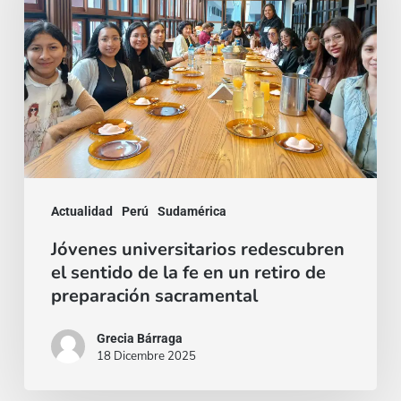
el
sentido
de
la
fe
en
un
Actualidad
Perú
Sudamérica
retiro
de
Jóvenes universitarios redescubren
el sentido de la fe en un retiro de
preparación
preparación sacramental
sacramental
Grecia Bárraga
18 Dicembre 2025