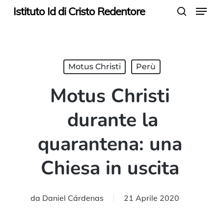
Menu
Skip
Istituto Id di Cristo Redentore
search
to
main
content
Motus Christi
Perù
Motus Christi
durante la
quarantena: una
Chiesa in uscita
da
Daniel Cárdenas
21 Aprile 2020