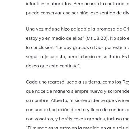
infantiles o aburridos. Pero ocurrió lo contrari
puede conservar ese ser niño, ese sentido de dive
Una vez más se hizo palpable la promesa de Cris
estoy yo en medio de ellos” (Mt 18,20). No solo 
la conclusión: “Le doy gracias a Dios por este 
seguir a Jesucristo, pero lo hacía en solitario. 
deseo que esto continúe”.
Cada uno regresó luego a su tierra, como los R
que nace de manera siempre nueva y sorprenden
su nombre. Alberto, misionero idente que vive 
con una exhortación directa y llena de confianza
con vosotros, y haréis cosas grandes, incluso m
“El mundo es vuestro en la medida en que sois de