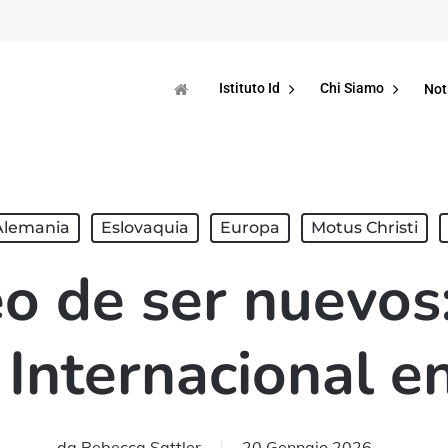
Istituto Id
Chi Siamo
Not
Alemania
Eslovaquia
Europa
Motus Christi
eo de ser nuevos
i Internacional e
da
Rebecca Sattler
20 Gennaio 2026