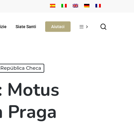
search
izie
Siate Santi
Aiutaci
República Checa
: Motus
n Praga