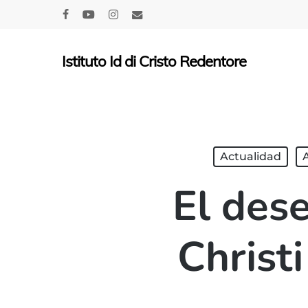
Skip
facebook
youtube
instagram
email
to
main
Istituto Id di Cristo Redentore
content
Actualidad
El des
Christ