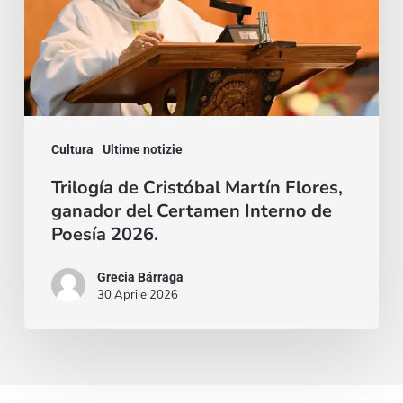
Flores,
ganador
del
Certamen
Interno
Cultura
Ultime notizie
de
Poesía
Trilogía de Cristóbal Martín Flores,
ganador del Certamen Interno de
2026.
Poesía 2026.
Grecia Bárraga
30 Aprile 2026