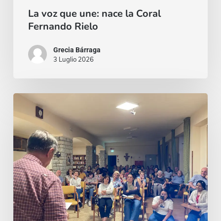
La voz que une: nace la Coral
Fernando Rielo
Grecia Bárraga
3 Luglio 2026
Un
invito,
poi
un
viaggio:
il
richiamo
a