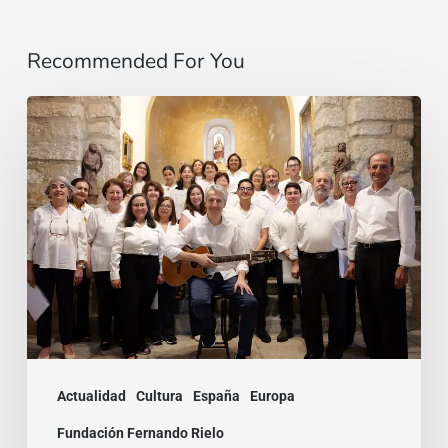
Recommended For You
La
voz
que
une:
nace
la
Coral
Fernando
Rielo
Actualidad
Cultura
España
Europa
Fundación Fernando Rielo