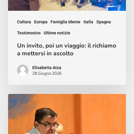
mettersi
in
Cultura
Europa
Famiglia Idente
Italia
Spagna
ascolto
Testimonios
Ultime notizie
Un invito, poi un viaggio: il richiamo
a mettersi in ascolto
Elisabetta Atza
28 Giugno 2026
Trilogía
de
Cristóbal
Martín