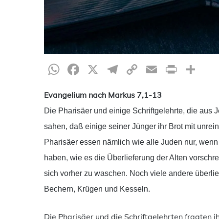
WhatsApp
Facebook
X
Telegram
Copy
Email
Print
Te
Link
Evangelium nach Markus 7,1-13
Die Pharisäer und einige Schriftgelehrte, die aus
sahen, daß einige seiner Jünger ihr Brot mit unr
Pharisäer essen nämlich wie alle Juden nur, wen
haben, wie es die Überlieferung der Alten vorschr
sich vorher zu waschen. Noch viele andere überlief
Bechern, Krügen und Kesseln.
Die Pharisäer und die Schriftgelehrten fragten i