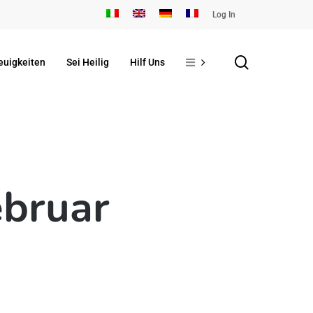
Log In
search
euigkeiten
Sei Heilig
Hilf Uns
ebruar