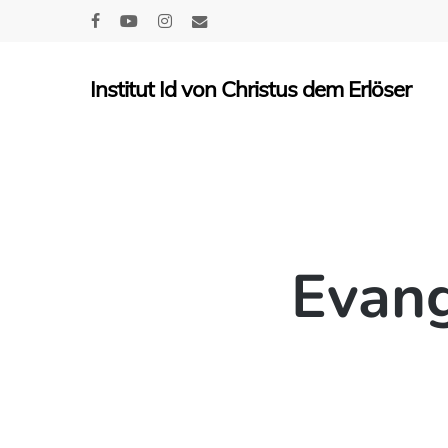
Skip
facebook
youtube
instagram
email
to
main
Institut Id von Christus dem Erlöser
content
Evang