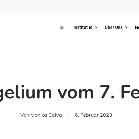
Institut Id
Über Uns
N
elium vom 7. F
Von
Monica Calva
6. Februar 2023