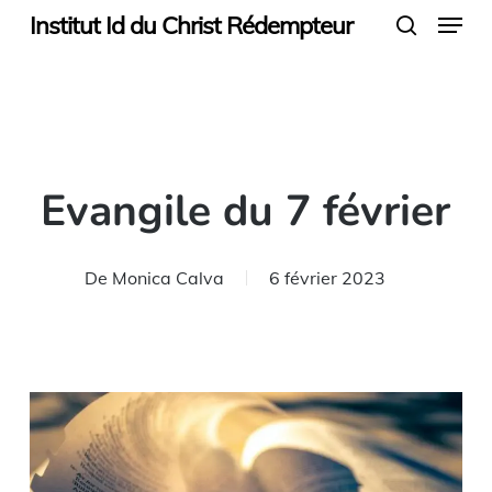
Menu
Skip
Institut Id du Christ Rédempteur
search
to
main
content
Evangile du 7 février
De
Monica Calva
6 février 2023