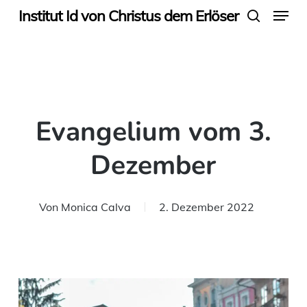
Menu
Skip
Institut Id von Christus dem Erlöser
search
to
main
content
Evangelium vom 3.
Dezember
Von
Monica Calva
2. Dezember 2022