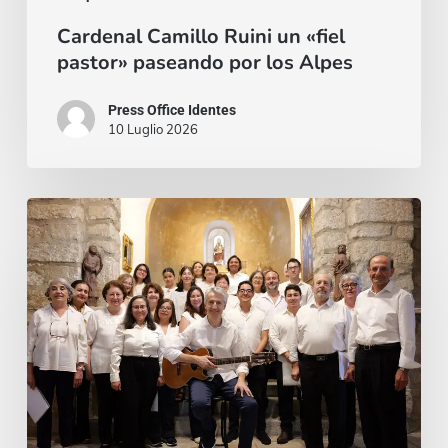
Cardenal Camillo Ruini un «fiel
pastor» paseando por los Alpes
Press Office Identes
10 Luglio 2026
La
voz
que
une:
nace
la
Coral
Fernando