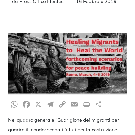
da
Press Office Identes
16 Febbraio 2019
WhatsApp
Facebook
X
Telegram
Copy
Email
Print
Condiv
Link
Nel quadro generale “Guarigione dei migranti per
guarire il mondo: scenari futuri per la costruzione