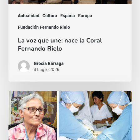
Rielo
Actualidad
Cultura
España
Europa
Fundación Fernando Rielo
La voz que une: nace la Coral
Fernando Rielo
Grecia Bárraga
3 Luglio 2026
La
ambición
de
los
santos