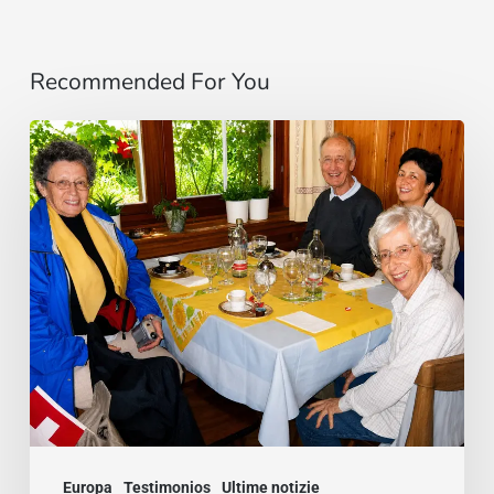
Recommended For You
Cardenal
Camillo
Ruini
un
«fiel
pastor»
paseando
por
los
Alpes
Europa
Testimonios
Ultime notizie