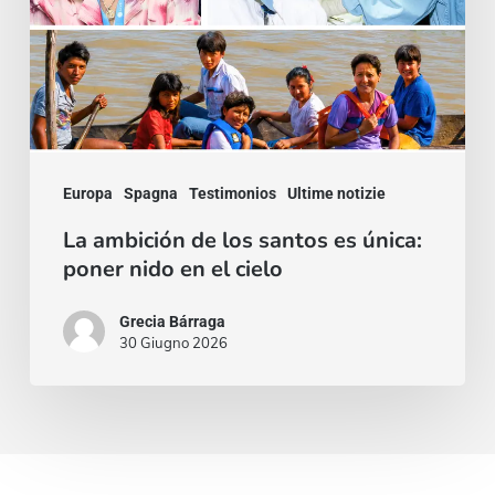
es
única:
poner
nido
en
Europa
Spagna
Testimonios
Ultime notizie
el
cielo
La ambición de los santos es única:
poner nido en el cielo
Grecia Bárraga
30 Giugno 2026