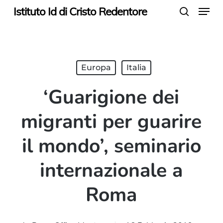
Menu
Skip
Istituto Id di Cristo Redentore
search
to
main
content
Europa
Italia
‘Guarigione dei
migranti per guarire
il mondo’, seminario
internazionale a
Roma