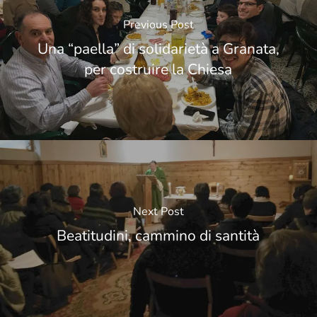
Previous Post
Una “paella” di solidarietà a Granata,
per costruire la Chiesa
Next Post
Beatitudini, cammino di santità