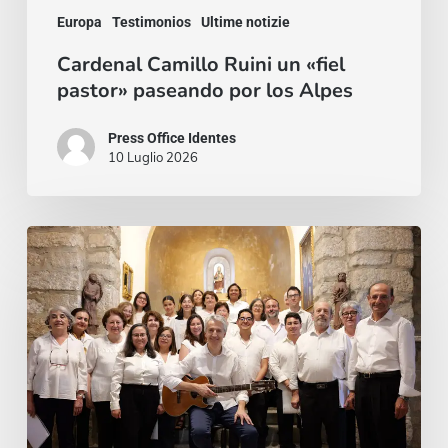
Europa
Testimonios
Ultime notizie
Cardenal Camillo Ruini un «fiel
pastor» paseando por los Alpes
Press Office Identes
10 Luglio 2026
La
voz
que
une:
nace
la
Coral