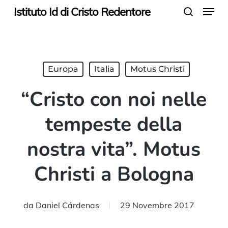
Menu
Skip
Istituto Id di Cristo Redentore
search
to
main
content
Europa
Italia
Motus Christi
“Cristo con noi nelle
tempeste della
nostra vita”. Motus
Christi a Bologna
da
Daniel Cárdenas
29 Novembre 2017