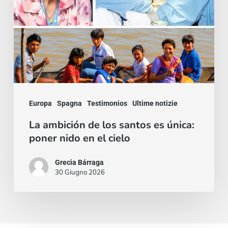
santos
es
única:
poner
nido
en
Europa
Spagna
Testimonios
Ultime notizie
el
cielo
La ambición de los santos es única:
poner nido en el cielo
Grecia Bárraga
30 Giugno 2026