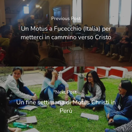
Previous Post
Un Motus a Fucecchio (Italia) per
metterci in cammino verso Cristo
Next Post
Un fine settimana di Motus Christi in
Perù