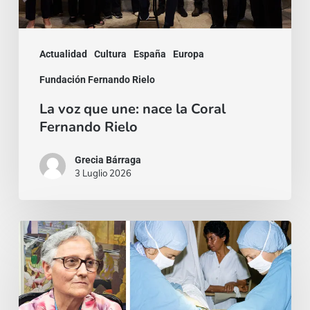
Fernando
Rielo
Actualidad
Cultura
España
Europa
Fundación Fernando Rielo
La voz que une: nace la Coral
Fernando Rielo
Grecia Bárraga
3 Luglio 2026
La
ambición
de
los