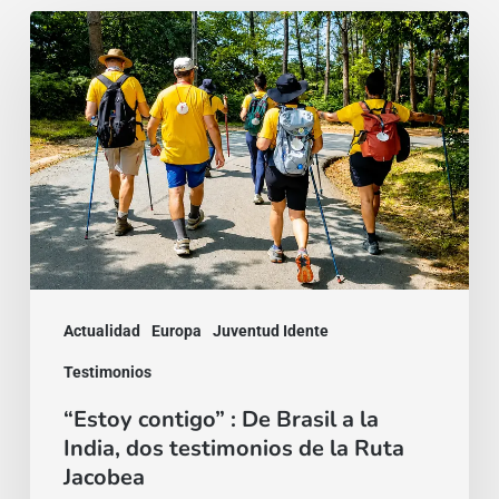
“Estoy
contigo”
:
De
Brasil
a
la
India,
dos
Actualidad
Europa
Juventud Idente
testimonios
Testimonios
de
“Estoy contigo” : De Brasil a la
la
India, dos testimonios de la Ruta
Ruta
Jacobea
Jacobea