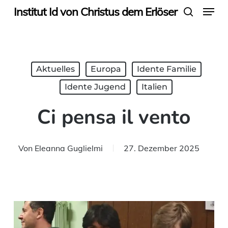
Menu
Skip
Institut Id von Christus dem Erlöser
search
to
main
content
Aktuelles
Europa
Idente Familie
Idente Jugend
Italien
Ci pensa il vento
Von
Eleanna Guglielmi
27. Dezember 2025