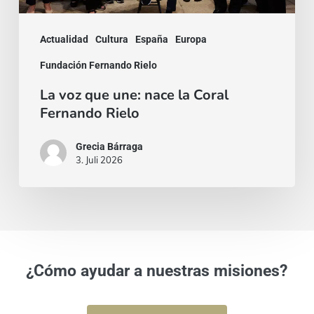
Rielo
Actualidad
Cultura
España
Europa
Fundación Fernando Rielo
La voz que une: nace la Coral
Fernando Rielo
Grecia Bárraga
3. Juli 2026
¿Cómo ayudar a nuestras misiones?