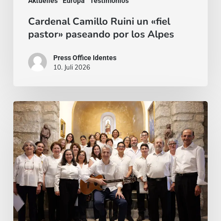
Aktuelles
Europa
Testimonios
Cardenal Camillo Ruini un «fiel
pastor» paseando por los Alpes
Press Office Identes
10. Juli 2026
La
voz
que
une:
nace
la
Coral
Fernando