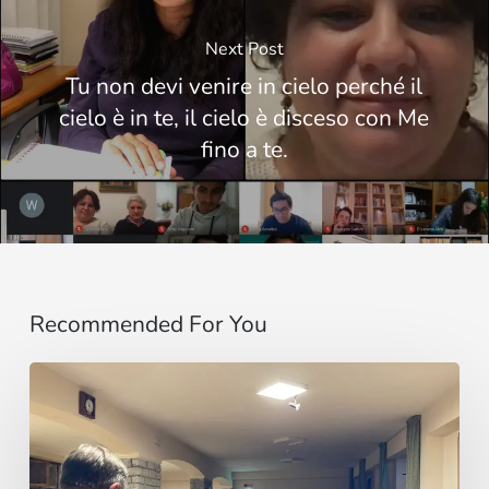
Next Post
Tu non devi venire in cielo perché il
cielo è in te, il cielo è disceso con Me
fino a te.
Recommended For You
Un
invito,
poi
un