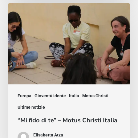
“Mi
fido
di
te”
–
Motus
Christi
Italia
Europa
Gioventù idente
Italia
Motus Christi
Ultime notizie
“Mi fido di te” – Motus Christi Italia
Elisabetta Atza