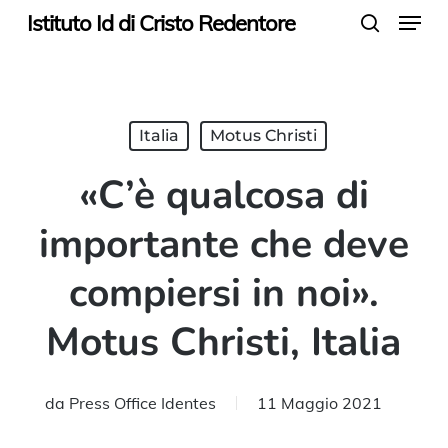
Menu
Skip
Istituto Id di Cristo Redentore
search
to
main
content
Italia
Motus Christi
«C’è qualcosa di
importante che deve
compiersi in noi».
Motus Christi, Italia
da
Press Office Identes
11 Maggio 2021