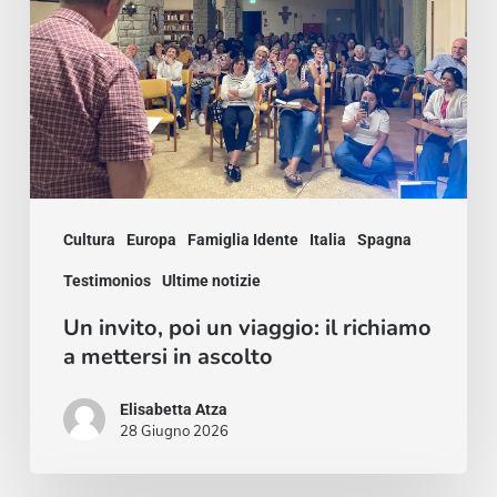
viaggio:
il
richiamo
a
mettersi
in
Cultura
Europa
Famiglia Idente
Italia
Spagna
ascolto
Testimonios
Ultime notizie
Un invito, poi un viaggio: il richiamo
a mettersi in ascolto
Elisabetta Atza
28 Giugno 2026