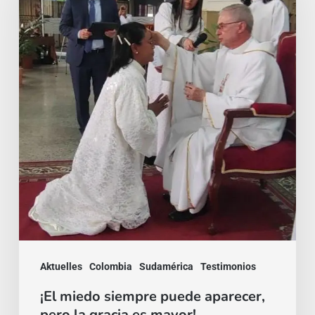
siempre
puede
aparecer,
pero
la
gracia
es
mayor!
Aktuelles
Colombia
Sudamérica
Testimonios
¡El miedo siempre puede aparecer,
pero la gracia es mayor!