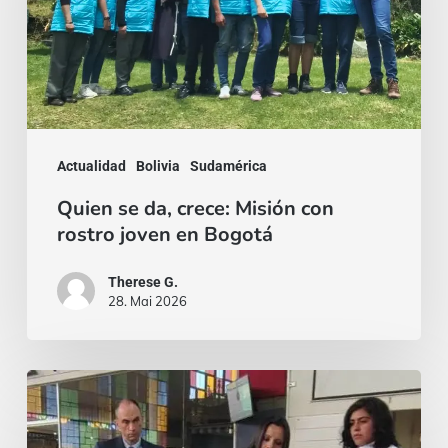
Misión
con
rostro
joven
en
Actualidad
Bolivia
Sudamérica
Bogotá
Quien se da, crece: Misión con
rostro joven en Bogotá
Therese G.
28. Mai 2026
¡El
miedo