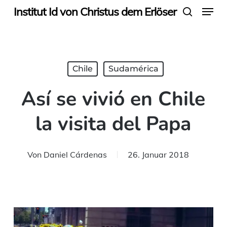
Menu
Skip
Institut Id von Christus dem Erlöser
search
to
main
content
Chile
Sudamérica
Así se vivió en Chile
la visita del Papa
Von
Daniel Cárdenas
26. Januar 2018