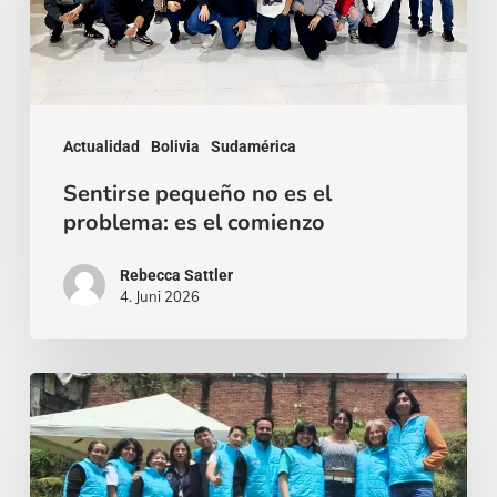
el
problema:
es
el
Actualidad
Bolivia
Sudamérica
comienzo
Sentirse pequeño no es el
problema: es el comienzo
Rebecca Sattler
4. Juni 2026
Quien
se
da,
crece: